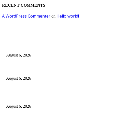
RECENT COMMENTS
A WordPress Commenter
Hello world!
on
EDITOR PICKS
Kursi Fasum Pemkot Surabaya Diduga Dicuri Pakai Ambulans
August 6, 2026
Tingkatkan Literasi Pajak, DJP Jatim–GP Ansor Jatim Jalin Kerja Sama
August 6, 2026
KPPU Gelar Sidang Perdana Dugaan Keterlambatan Notifikasi Akuisisi Ol
MUFG Bank Ltd.
August 6, 2026
POPULAR POSTS