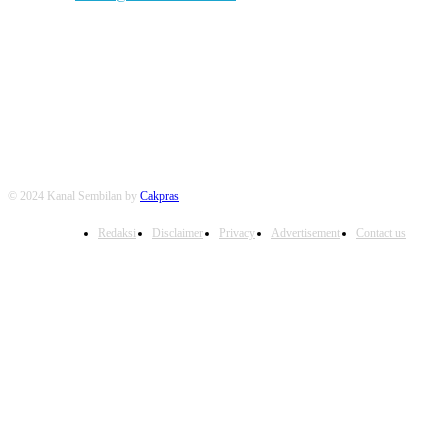
FOLLOW US
© 2024 Kanal Sembilan by
Cakpras
Redaksi
Disclaimer
Privacy
Advertisement
Contact us