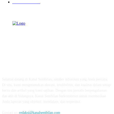
Pemerintahan
339
TENTANG KAMI
Selamat datang di Kanal Sembilan, sumber informasi yang Anda percaya.
Di sini, kami mengutamakan akurasi, kredibilitas, dan kualitas dalam setiap
berita dan artikel yang kami sajikan. Dengan tim jurnalis berpengalaman
dan ahli di bidangnya, Kanal Sembilan berkomitmen untuk memberikan
Anda laporan yang objektif, mendalam, dan terperinci.
Contact us:
redaksi@kanalsembilan.com