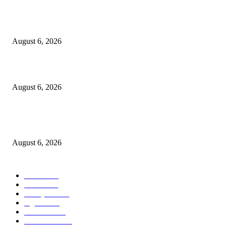
Kursi Fasum Pemkot Surabaya Diduga Dicuri Pakai Ambulans
August 6, 2026
Tingkatkan Literasi Pajak, DJP Jatim–GP Ansor Jatim Jalin Kerja Sama
August 6, 2026
KPPU Gelar Sidang Perdana Dugaan Keterlambatan Notifikasi Akuisisi Ol
MUFG Bank Ltd.
August 6, 2026
POPULAR CATEGORY
Ekbis
1624
Hotel
1468
Tausiyah
1070
Agama
931
Peristiwa
629
Pendidikan
465