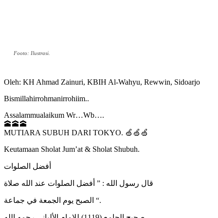
Footo: Ilustrasi.
Oleh: KH Ahmad Zainuri, KBIH Al-Wahyu, Rewwin, Sidoarjo
Bismillahirrohmanirrohiim..
Assalammualaikum Wr…Wb….
🕋🕋🕋
MUTIARA SUBUH DARI TOKYO. 🍏🍏🍏
Keutamaan Sholat Jum’at & Sholat Shubuh.
أفضل الصلوات
قال رسول الله : ” أفضل الصلوات عند الله صلاة
الصبح يوم الجمعة في جماعة “.
صحيح الجامع (1119) للإمام الألباني رحمه الله