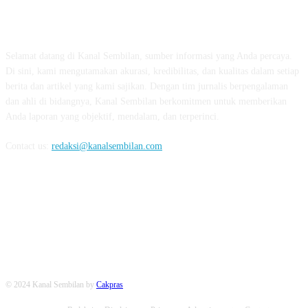
TENTANG KAMI
Selamat datang di Kanal Sembilan, sumber informasi yang Anda percaya.
Di sini, kami mengutamakan akurasi, kredibilitas, dan kualitas dalam setiap
berita dan artikel yang kami sajikan. Dengan tim jurnalis berpengalaman
dan ahli di bidangnya, Kanal Sembilan berkomitmen untuk memberikan
Anda laporan yang objektif, mendalam, dan terperinci.
Contact us:
redaksi@kanalsembilan.com
FOLLOW US
© 2024 Kanal Sembilan by
Cakpras