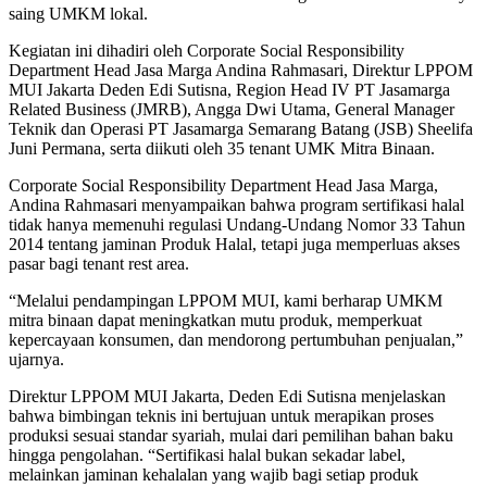
saing UMKM lokal.
Kegiatan ini dihadiri oleh Corporate Social Responsibility
Department Head Jasa Marga Andina Rahmasari, Direktur LPPOM
MUI Jakarta Deden Edi Sutisna, Region Head IV PT Jasamarga
Related Business (JMRB), Angga Dwi Utama, General Manager
Teknik dan Operasi PT Jasamarga Semarang Batang (JSB) Sheelifa
Juni Permana, serta diikuti oleh 35 tenant UMK Mitra Binaan.
Corporate Social Responsibility Department Head Jasa Marga,
Andina Rahmasari menyampaikan bahwa program sertifikasi halal
tidak hanya memenuhi regulasi Undang-Undang Nomor 33 Tahun
2014 tentang jaminan Produk Halal, tetapi juga memperluas akses
pasar bagi tenant rest area.
“Melalui pendampingan LPPOM MUI, kami berharap UMKM
mitra binaan dapat meningkatkan mutu produk, memperkuat
kepercayaan konsumen, dan mendorong pertumbuhan penjualan,”
ujarnya.
Direktur LPPOM MUI Jakarta, Deden Edi Sutisna menjelaskan
bahwa bimbingan teknis ini bertujuan untuk merapikan proses
produksi sesuai standar syariah, mulai dari pemilihan bahan baku
hingga pengolahan. “Sertifikasi halal bukan sekadar label,
melainkan jaminan kehalalan yang wajib bagi setiap produk