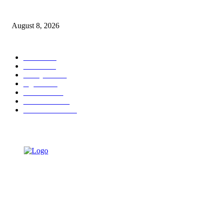
Berbakti
August 8, 2026
POPULAR CATEGORY
Ekbis
1631
Hotel
1473
Tausiyah
1073
Agama
938
Peristiwa
632
Pendidikan
468
Pemerintahan
341