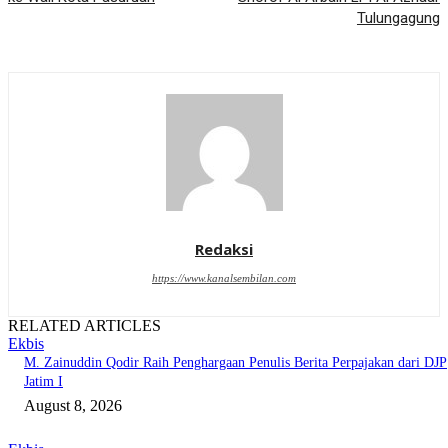
Tulungagung
Redaksi
https://www.kanalsembilan.com
RELATED ARTICLES
Ekbis
M. Zainuddin Qodir Raih Penghargaan Penulis Berita Perpajakan dari DJP
Jatim I
August 8, 2026