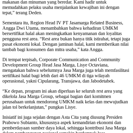
makanan dan minuman yang beredar. Kami hadir untuk
memudahkan pelaku usaha menjalankan kewajiban ini dengan
tepat,” terang Deden.
Sementara itu, Region Head IV PT Jasamarga Related Business,
Angga Dwi Utama, menambahkan bahwa kehadiran UMKM
bersertifikat halal akan meningkatkan kenyamanan dan loyalitas
pengguna rest area. “Rest area bukan hanya titik istirahat, tetapi juga
pusat ekonomi lokal. Dengan jaminan halal, kami memberikan nilai
tambah bagi konsumen dan mitra usaha,” kata Angga.
Di tempat terpisah, Corporate Communication and Community
Development Group Head Jasa Marga, Lisye Octaviana,
mengatakan bahwa sebelumnya Jasa Marga juga telah memfasilitasi
sertifikasi halal bagi lebih dari 46 UMKM di tiga wilayah
operasional, yakni Cipularang, Transjawa, dan Jabodetabek.
“Ke depan, program ini akan diperluas ke seluruh rest area yang
dikelola Jasa Marga Group, sebagai bagian dari komitmen
perusahaan untuk mendorong UMKM naik kelas dan mewujudkan
jalan tol berkelanjutan,” pungkas Lisye.
Inisiatif ini juga sejalan dengan Asta Cita yang diusung Presiden
Prabowo Subianto, khususnya aspek kemandirian ekonomi dan
pemberdayaan sumber daya lokal, sehingga kontribusi Jasa Marga