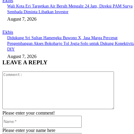
Ekbis
Wali Kota Eri Targetkan Air Bersih Mengalir 24 Jam, Direksi PAM Surya
Sembada Diminta Libatkan Investor
August 7, 2026
Ekbis
Didukung Sri Sultan Hamengku Buwono X, Jasa Marga Percepat
Pengembangan Akses Bokoharjo Tol Jogja-Solo untuk Dukung Konektivit
DIY
August 7, 2026
LEAVE A REPLY
Comment:
Please enter your comment!
Name:*
Please enter your name here