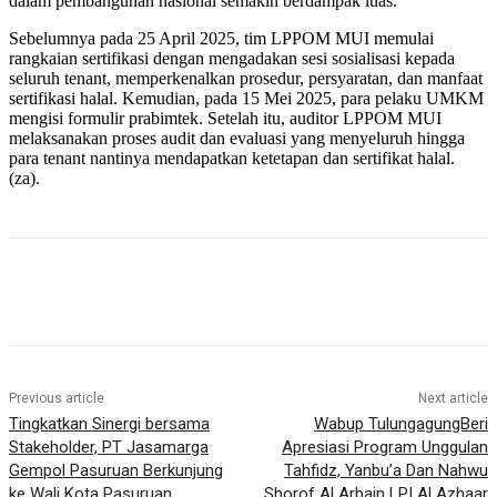
dalam pembangunan nasional semakin berdampak luas.
Sebelumnya pada 25 April 2025, tim LPPOM MUI memulai
rangkaian sertifikasi dengan mengadakan sesi sosialisasi kepada
seluruh tenant, memperkenalkan prosedur, persyaratan, dan manfaat
sertifikasi halal. Kemudian, pada 15 Mei 2025, para pelaku UMKM
mengisi formulir prabimtek. Setelah itu, auditor LPPOM MUI
melaksanakan proses audit dan evaluasi yang menyeluruh hingga
para tenant nantinya mendapatkan ketetapan dan sertifikat halal.
(za).
Previous article
Next article
Tingkatkan Sinergi bersama
Wabup TulungagungBeri
Stakeholder, PT Jasamarga
Apresiasi Program Unggulan
Gempol Pasuruan Berkunjung
Tahfidz, Yanbu’a Dan Nahwu
ke Wali Kota Pasuruan
Shorof Al Arbain LPI Al Azhaar