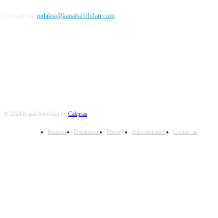
Contact us:
redaksi@kanalsembilan.com
FOLLOW US
© 2024 Kanal Sembilan by
Cakpras
Redaksi
Disclaimer
Privacy
Advertisement
Contact us