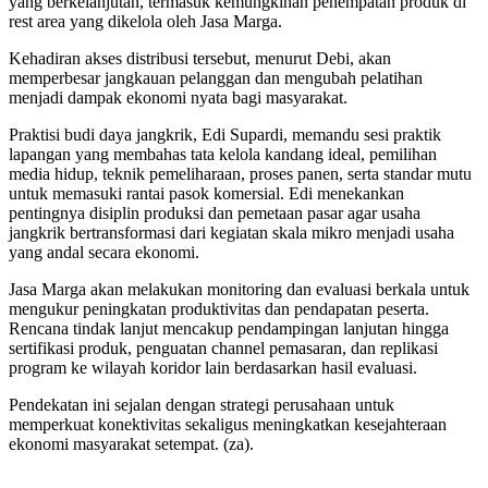
yang berkelanjutan, termasuk kemungkinan penempatan produk di
rest area yang dikelola oleh Jasa Marga.
Kehadiran akses distribusi tersebut, menurut Debi, akan
memperbesar jangkauan pelanggan dan mengubah pelatihan
menjadi dampak ekonomi nyata bagi masyarakat.
Praktisi budi daya jangkrik, Edi Supardi, memandu sesi praktik
lapangan yang membahas tata kelola kandang ideal, pemilihan
media hidup, teknik pemeliharaan, proses panen, serta standar mutu
untuk memasuki rantai pasok komersial. Edi menekankan
pentingnya disiplin produksi dan pemetaan pasar agar usaha
jangkrik bertransformasi dari kegiatan skala mikro menjadi usaha
yang andal secara ekonomi.
Jasa Marga akan melakukan monitoring dan evaluasi berkala untuk
mengukur peningkatan produktivitas dan pendapatan peserta.
Rencana tindak lanjut mencakup pendampingan lanjutan hingga
sertifikasi produk, penguatan channel pemasaran, dan replikasi
program ke wilayah koridor lain berdasarkan hasil evaluasi.
Pendekatan ini sejalan dengan strategi perusahaan untuk
memperkuat konektivitas sekaligus meningkatkan kesejahteraan
ekonomi masyarakat setempat. (za).