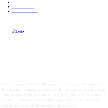
Peristiwa
632
Pendidikan
468
Pemerintahan
341
TENTANG KAMI
Selamat datang di Kanal Sembilan, sumber informasi yang Anda percaya.
Di sini, kami mengutamakan akurasi, kredibilitas, dan kualitas dalam setiap
berita dan artikel yang kami sajikan. Dengan tim jurnalis berpengalaman
dan ahli di bidangnya, Kanal Sembilan berkomitmen untuk memberikan
Anda laporan yang objektif, mendalam, dan terperinci.