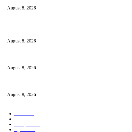
August 8, 2026
POPULAR POSTS
Dalam Jaminan Allah
August 8, 2026
Dalam Jaminan Allah
August 8, 2026
Berbakti
August 8, 2026
POPULAR CATEGORY
Ekbis
1631
Hotel
1473
Tausiyah
1073
Agama
938