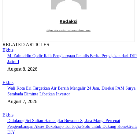
Redaksi
https://www.kanalsembilan.com
RELATED ARTICLES
Ekbis
M. Zainuddin Qodir Raih Penghargaan Penulis Berita Perpajakan dari DJP
Jatim I
August 8, 2026
Ekbis
Wali Kota Eri Targetkan Air Bersih Mengalir 24 Jam, Direksi PAM Surya
Sembada Diminta Libatkan Investor
August 7, 2026
Ekbis
Didukung Sri Sultan Hamengku Buwono X, Jasa Marga Percepat
Pengembangan Akses Bokoharjo Tol Jogja-Solo untuk Dukung Konektivit
DIY