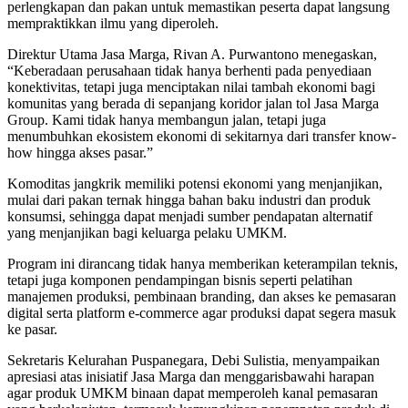
perlengkapan dan pakan untuk memastikan peserta dapat langsung
mempraktikkan ilmu yang diperoleh.
Direktur Utama Jasa Marga, Rivan A. Purwantono menegaskan,
“Keberadaan perusahaan tidak hanya berhenti pada penyediaan
konektivitas, tetapi juga menciptakan nilai tambah ekonomi bagi
komunitas yang berada di sepanjang koridor jalan tol Jasa Marga
Group. Kami tidak hanya membangun jalan, tetapi juga
menumbuhkan ekosistem ekonomi di sekitarnya dari transfer know-
how hingga akses pasar.”
Komoditas jangkrik memiliki potensi ekonomi yang menjanjikan,
mulai dari pakan ternak hingga bahan baku industri dan produk
konsumsi, sehingga dapat menjadi sumber pendapatan alternatif
yang menjanjikan bagi keluarga pelaku UMKM.
Program ini dirancang tidak hanya memberikan keterampilan teknis,
tetapi juga komponen pendampingan bisnis seperti pelatihan
manajemen produksi, pembinaan branding, dan akses ke pemasaran
digital serta platform e-commerce agar produksi dapat segera masuk
ke pasar.
Sekretaris Kelurahan Puspanegara, Debi Sulistia, menyampaikan
apresiasi atas inisiatif Jasa Marga dan menggarisbawahi harapan
agar produk UMKM binaan dapat memperoleh kanal pemasaran