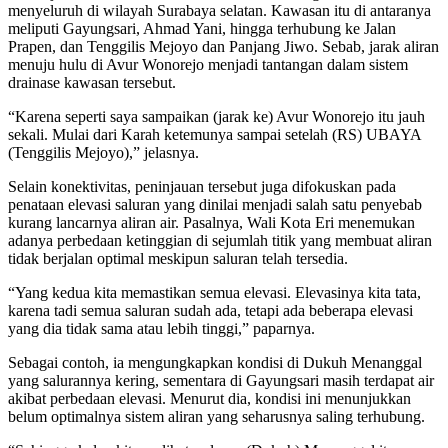
menyeluruh di wilayah Surabaya selatan. Kawasan itu di antaranya
meliputi Gayungsari, Ahmad Yani, hingga terhubung ke Jalan
Prapen, dan Tenggilis Mejoyo dan Panjang Jiwo. Sebab, jarak aliran
menuju hulu di Avur Wonorejo menjadi tantangan dalam sistem
drainase kawasan tersebut.
“Karena seperti saya sampaikan (jarak ke) Avur Wonorejo itu jauh
sekali. Mulai dari Karah ketemunya sampai setelah (RS) UBAYA
(Tenggilis Mejoyo),” jelasnya.
Selain konektivitas, peninjauan tersebut juga difokuskan pada
penataan elevasi saluran yang dinilai menjadi salah satu penyebab
kurang lancarnya aliran air. Pasalnya, Wali Kota Eri menemukan
adanya perbedaan ketinggian di sejumlah titik yang membuat aliran
tidak berjalan optimal meskipun saluran telah tersedia.
“Yang kedua kita memastikan semua elevasi. Elevasinya kita tata,
karena tadi semua saluran sudah ada, tetapi ada beberapa elevasi
yang dia tidak sama atau lebih tinggi,” paparnya.
Sebagai contoh, ia mengungkapkan kondisi di Dukuh Menanggal
yang salurannya kering, sementara di Gayungsari masih terdapat air
akibat perbedaan elevasi. Menurut dia, kondisi ini menunjukkan
belum optimalnya sistem aliran yang seharusnya saling terhubung.