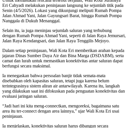
Untuk memastikan rencana tersebut berjalan, Wali Kota Surabaya
Eri Cahyadi melakukan peninjauan langsung ke sejumlah titik pada
Senin (4/5/2026). Lokasi yang dikunjungi meliputi Rumah Pompa
Jalan Ahmad Yani, Jalan Gayungsari Barat, hingga Rumah Pompa
Nanggala di Dukuh Menanggal.
Selain itu, ia juga meninjau sejumlah saluran yang terhubung
dengan Rumah Pompa Ahmad Yani, seperti di Jalan Raya Jemursari,
Jalan Raya Kendangsari, dan Jalan Raya Tenggilis Mejoyo.
Dalam setiap peninjauan, Wali Kota Eri memberikan arahan kepada
jajaran Dinas Sumber Daya Air dan Bina Marga (DSDABM), serta
camat dan lurah untuk memastikan konektivitas antar saluran dapat
berfungsi secara maksimal.
Ia menegaskan bahwa persoalan banjir tidak semata-mata
disebabkan oleh kapasitas saluran, tetapi juga karena belum
terintegrasinya sistem aliran air antarwilayah. Karena itu, langkah
yang dilakukan saat ini difokuskan pada penguatan konektivitas dan
evaluasi jaringan saluran.
“Jadi hari ini kita meng-connectkan, mengoreksi, bagaimana satu
area itu ter-connect dengan area lainnya,” ujar Wali Kota Eri usai
peninjauan.
Ia menjelaskan, konektivitas saluran harus dibangun secara