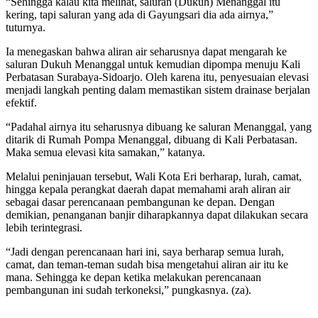
“Sehingga kalau kita melihat, saluran (Dukuh) Menanggal itu
kering, tapi saluran yang ada di Gayungsari dia ada airnya,”
tuturnya.
Ia menegaskan bahwa aliran air seharusnya dapat mengarah ke
saluran Dukuh Menanggal untuk kemudian dipompa menuju Kali
Perbatasan Surabaya-Sidoarjo. Oleh karena itu, penyesuaian elevasi
menjadi langkah penting dalam memastikan sistem drainase berjalan
efektif.
“Padahal airnya itu seharusnya dibuang ke saluran Menanggal, yang
ditarik di Rumah Pompa Menanggal, dibuang di Kali Perbatasan.
Maka semua elevasi kita samakan,” katanya.
Melalui peninjauan tersebut, Wali Kota Eri berharap, lurah, camat,
hingga kepala perangkat daerah dapat memahami arah aliran air
sebagai dasar perencanaan pembangunan ke depan. Dengan
demikian, penanganan banjir diharapkannya dapat dilakukan secara
lebih terintegrasi.
“Jadi dengan perencanaan hari ini, saya berharap semua lurah,
camat, dan teman-teman sudah bisa mengetahui aliran air itu ke
mana. Sehingga ke depan ketika melakukan perencanaan
pembangunan ini sudah terkoneksi,” pungkasnya. (za).