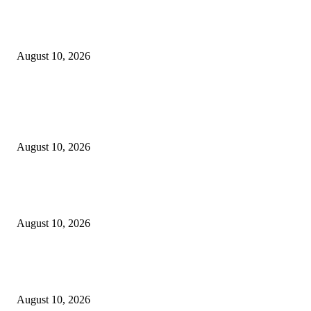
BATIQA Hotel Darmo Surabaya Rayakan Anniversary ke-8 Bertemakan
“HASTABRATA”
August 10, 2026
POPULAR POSTS
Jangan sekali kali mengKROPOSkan Banom NU Apalagi menambah KR
di tubuh NU…
August 10, 2026
Fun Match Midtown Indonesia 2026, Perkuat Sportivitas dan Kebersamaa
Antar-Hotel
August 10, 2026
BATIQA Hotel Darmo Surabaya Rayakan Anniversary ke-8 Bertemakan
“HASTABRATA”
August 10, 2026