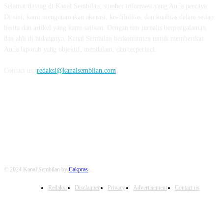
Selamat datang di Kanal Sembilan, sumber informasi yang Anda percaya.
Di sini, kami mengutamakan akurasi, kredibilitas, dan kualitas dalam setiap
berita dan artikel yang kami sajikan. Dengan tim jurnalis berpengalaman
dan ahli di bidangnya, Kanal Sembilan berkomitmen untuk memberikan
Anda laporan yang objektif, mendalam, dan terperinci.
Contact us:
redaksi@kanalsembilan.com
FOLLOW US
© 2024 Kanal Sembilan by
Cakpras
Redaksi
Disclaimer
Privacy
Advertisement
Contact us