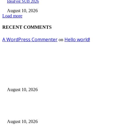
IdeaFest SUB 2026
August 10, 2026
Load more
RECENT COMMENTS
A WordPress Commenter
Hello world!
on
EDITOR PICKS
Jangan sekali kali mengKROPOSkan Banom NU Apalagi menambah KR
di tubuh NU…
August 10, 2026
Fun Match Midtown Indonesia 2026, Perkuat Sportivitas dan Kebersamaa
Antar-Hotel
August 10, 2026