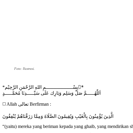
Foto: Ilustrasi.
*بِسْــــــــــــــــــمِ اللهِ الرَّحْمَنِ الرَّحِيْم*ِ
اَللّٰهُـــــمَّ صَلِّ وَسَلِم وَبَارِك عَلَی سَيِّـــــدِنَا مُحَمَّـــــدٍ
◻️ Allah تعالى Berfirman :
الَّذِينَ يُؤْمِنُونَ بِالْغَيْبِ وَيُقِيمُونَ الصَّلَاةَ وَمِمَّا رَزَقْنَاهُمْ يُنْفِقُونَ
“(yaitu) mereka yang beriman kepada yang ghaib, yang mendirikan s