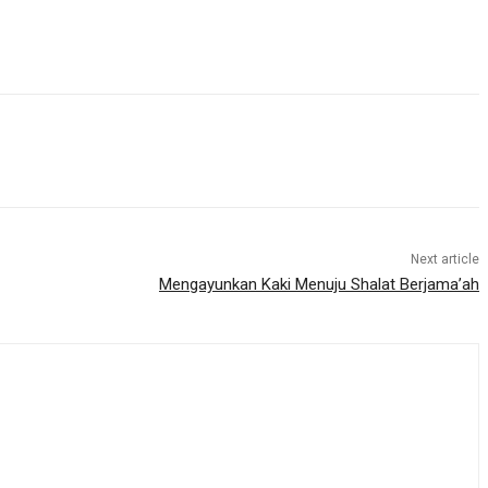
Next article
Mengayunkan Kaki Menuju Shalat Berjama’ah