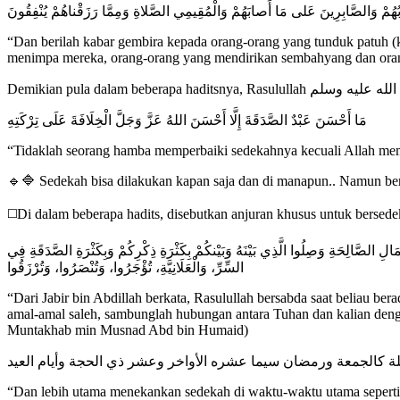
ُوبُهُمْ وَالصَّابِرِينَ عَلى مَا أَصابَهُمْ وَالْمُقِيمِي الصَّلاةِ وَمِمَّا رَزَقْناهُمْ يُنْفِقُونَ
“Dan berilah kabar gembira kepada orang-orang yang tunduk patuh (k
menimpa mereka, orang-orang yang mendirikan sembahyang dan orang
مَا أَحْسَنَ عَبْدٌ الصَّدَقَةَ إِلَّا أَحْسَنَ اللهُ عَزَّ وَجَلَّ الْخِلَافَةَ عَلَى تِرْكَتِهِ
“Tidaklah seorang hamba memperbaiki sedekahnya kecuali Allah memp
🔹🔷 Sedekah bisa dilakukan kapan saja dan di manapun.. Namun berse
◻️Di dalam beberapa hadits, disebutkan anjuran khusus untuk bersedeka
مَالِ الصَّالِحَةِ وَصِلُوا الَّذِي بَيْنَهُ وَبَيْنكُمْ بِكَثْرَةِ ذِكْرِكُمْ وَبِكَثْرَةِ الصَّدَقَةِ فِي
السِّرِّ، وَالْعَلَانِيَّةِ، تُؤْجَرُوا، وَتُنْصَرُوا، وَتُرْزَقُوا
“Dari Jabir bin Abdillah berkata, Rasulullah bersabda saat beliau b
amal-amal saleh, sambunglah hubungan antara Tuhan dan kalian dengan
Muntakhab min Musnad Abd bin Humaid)
ة كالجمعة ورمضان سيما عشره الأواخر وعشر ذي الحجة وأيام العيد
“Dan lebih utama menekankan sedekah di waktu-waktu utama seperti ha