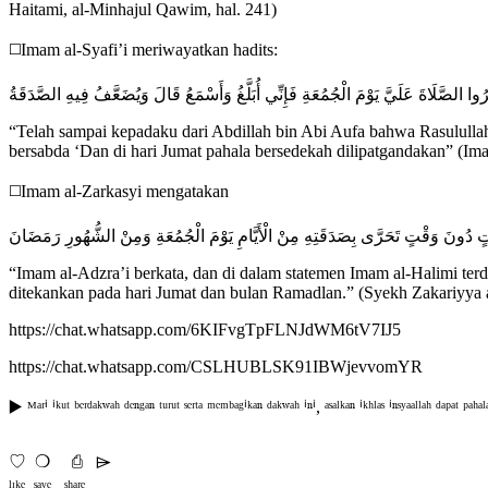
Haitami, al-Minhajul Qawim, hal. 241)
◻️Imam al-Syafi’i meriwayatkan hadits:
وا الصَّلَاةَ عَلَيَّ يَوْمَ الْجُمُعَةِ فَإِنِّي أُبَلَّغُ وَأَسْمَعُ قَالَ وَيُضَعَّفُ فِيهِ الصَّدَقَةُ
“Telah sampai kepadaku dari Abdillah bin Abi Aufa bahwa Rasululla
bersabda ‘Dan di hari Jumat pahala bersedekah dilipatgandakan” (Imam
◻️Imam al-Zarkasyi mengatakan
قْتٍ دُونَ وَقْتٍ تَحَرَّى بِصَدَقَتِهِ مِنْ الْأَيَّامِ يَوْمَ الْجُمُعَةِ وَمِنْ الشُّهُورِ رَمَضَانَ
“Imam al-Adzra’i berkata, dan di dalam statemen Imam al-Halimi terda
ditekankan pada hari Jumat dan bulan Ramadlan.” (Syekh Zakariyya al
https://chat.whatsapp.com/6KIFvgTpFLNJdWM6tV7IJ5
https://chat.whatsapp.com/CSLHUBLSK91IBWjevvomYR
▶️ ᴹᵃʳⁱ ⁱᵏᵘᵗ ᵇᵉʳᵈᵃᵏʷᵃʰ ᵈᵉⁿᵍᵃⁿ ᵗᵘʳᵘᵗ ˢᵉʳᵗᵃ ᵐᵉᵐᵇᵃᵍⁱᵏᵃⁿ ᵈᵃᵏʷᵃʰ ⁱⁿⁱ, ᵃˢᵃˡᵏᵃⁿ ⁱᵏʰˡᵃˢ ⁱⁿˢʸᵃᵃˡˡᵃʰ ᵈᵃᵖᵃᵗ ᵖᵃʰᵃˡ
♡ㅤ ❍ㅤ ⎙ㅤ ⌲
ˡᶦᵏᵉ ˢᵃᵛᵉ ˢʰᵃʳᵉ