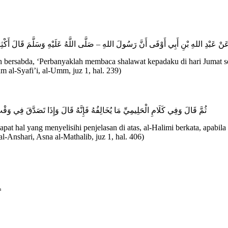
 عَنْ عَبْدِ اللهِ بْنِ أَبِي أَوْفَى أَنَّ رَسُولَ اللهِ – صَلَّى اللَّهُ عَلَيْهِ وَسَلَّمَ قَالَ أَكْثِرُ
h bersabda, ‘Perbanyaklah membaca shalawat kepadaku di hari Jumat s
 al-Syafi’i, al-Umm, juz 1, hal. 239)
ثُمَّ قَالَ وَفِي كَلَامِ الْحَلِيمِيِّ مَا يُخَالِفُهُ فَإِنَّهُ قَالَ وَإِذَا تَصَدَّقَ فِي وَ
pat hal yang menyelisihi penjelasan di atas, al-Halimi berkata, apabil
-Anshari, Asna al-Mathalib, juz 1, hal. 406)
ᵃ