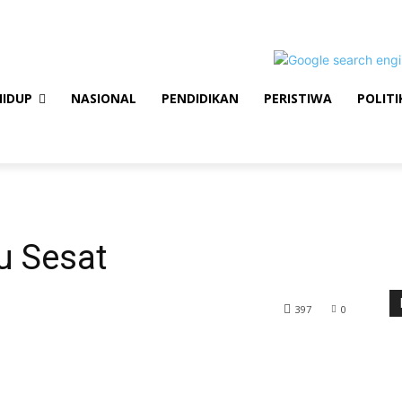
HIDUP
NASIONAL
PENDIDIKAN
PERISTIWA
POLITI
u Sesat
397
0