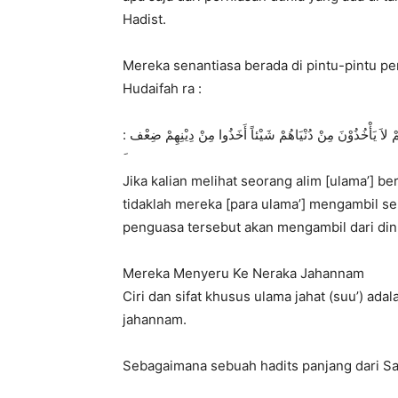
Hadist.
Mereka senantiasa berada di pintu-pintu p
Hudaifah ra :
: َّﻬُﻢْ ﻻَ ﻳَﺄْﺧُﺬُﻭْﻥَ ﻣِﻦْ ﺩُﻧْﻴَﺎﻫُﻢْ ﺷَﻴْﺌﺎً ﺃَﺧَﺬُﻭﺍ ﻣِﻦْ ﺩِﻳْﻨِﻬِﻢْ ﺿِﻌْﻒ
Jika kalian melihat seorang alim [ulama’] b
tidaklah mereka [para ulama’] mengambil se
penguasa tersebut akan mengambil dari din
Mereka Menyeru Ke Neraka Jahannam
Ciri dan sifat khusus ulama jahat (suu’) ad
jahannam.
Sebagaimana sebuah hadits panjang dari Sa