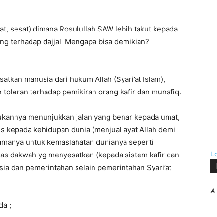
at, sesat) dimana Rosulullah SAW lebih takut kepada
ng terhadap dajjal. Mengapa bisa demikian?
atkan manusia dari hukum Allah (Syari’at Islam),
 toleran terhadap pemikiran orang kafir dan munafiq.
bukannya menunjukkan jalan yang benar kepada umat,
 kepada kehidupan dunia (menjual ayat Allah demi
amanya untuk kemaslahatan dunianya seperti
L
litas dakwah yg menyesatkan (kepada sistem kafir dan
sia dan pemerintahan selain pemerintahan Syari’at
A
da ;