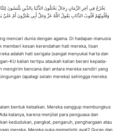
ﻭَﻗُﻠُﻮﺑُﻬُﻢْ ﻗُﻠُﻮﺏُ ﺍﻟﺬِّﺋَﺎﺏِ ﻳَﻘُﻮﻝُ ﺍﻟﻠَّﻪُ ﻋَﺰَّ ﻭَﺟَﻞَّ ﺃَﺑِﻲ ﻳَﻐْﺘَﺮُّﻭﻥَ ﺃَﻡْ ﻋَﻠَﻲَّ ﻳَﺠ
ang mencari dunia dengan agama. Di hadapan manusia
k memberi kesan kerendahan hati mereka, lisan
reka adalah hati serigala (sangat menyukai harta dan
an-KU kalian tertipu ataukah kalian berani kepada-
 mengirim bencana dari antara mereka sendiri yang
bingungan (apalagi selain mereka) sehingga mereka
dalam bentuk kebaikan. Mereka sanggup membungkus
Ada kalanya, karena menjilat para penguasa dan
tkan kedudukan, pangkat, pengaruh, penghargaan atau
tangan mereka. Mereka suka memelintir ayat2 Quran dan