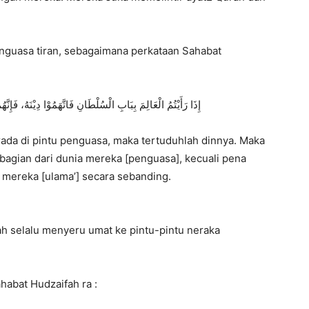
enguasa tiran, sebagaimana perkataan Sahabat
ﺇِﺫَﺍ ﺭَﺃَﻳْﺘُﻢُ ﺍﻟْﻌَﺎﻟِﻢَ ﺑِﺒَﺎﺏِ ﺍﻟْﺴُﻠْﻄَﺎﻥِ ﻓَﺎﺗَّﻬَﻤُﻮْﺍ ﺩِﻳْﻨَﻪُ، ﻓَﺈِﻧ
erada di pintu penguasa, maka tertuduhlah dinnya. Maka
bagian dari dunia mereka [penguasa], kecuali pena
 mereka [ulama’] secara sebanding.
alah selalu menyeru umat ke pintu-pintu neraka
habat Hudzaifah ra :