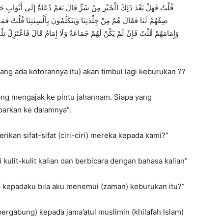
ﺻِﻔْﻬُﻢْ ﻟَﻨَﺎ ﻓَﻘَﺎﻝَ ﻫُﻢْ ﻣِﻦْ ﺟِﻠْﺪَﺗِﻨَﺎ ﻭَﻳَﺘَﻜَﻠَّﻤُﻮﻥَ ﺑِﺄَﻟْﺴِﻨَﺘِﻨَﺎ ﻗُﻠْﺖُ ﻓَﻤ
ﻭَﺇِﻣَﺎﻣَﻬُﻢْ ﻗُﻠْﺖُ ﻓَﺈِﻥْ ﻟَﻢْ ﻳَﻜُﻦْ ﻟَﻬُﻢْ ﺟَﻤَﺎﻋَﺔٌ ﻭَﻟَﺎ ﺇِﻣَﺎﻡٌ ﻗَﺎﻝَ ﻓَﺎﻋْﺘَﺰِﻝْ ﺗِﻠ
ang ada kotorannya itu) akan timbul lagi keburukan ??
ang mengajak ke pintu jahannam. Siapa yang
arkan ke dalamnya”.
rikan sifat-sifat (ciri-ciri) mereka kepada kami?”
 kulit-kulit kalian dan berbicara dengan bahasa kalian”
n kepadaku bila aku menemui (zaman) keburukan itu?”
rgabung) kepada jama’atul muslimin (khilafah Islam)