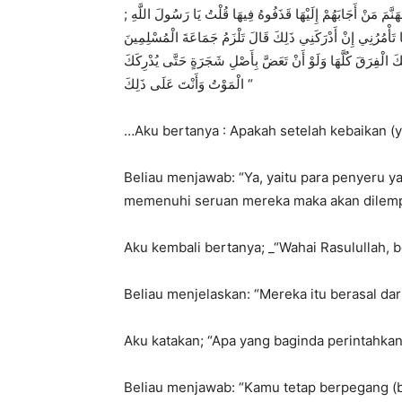
; ﻗُﻠْﺖُ ﻓَﻬَﻞْ ﺑَﻌْﺪَ ﺫَﻟِﻚَ ﺍﻟْﺨَﻴْﺮِ ﻣِﻦْ ﺷَﺮٍّ ﻗَﺎﻝَ ﻧَﻌَﻢْ ﺩُﻋَﺎﺓٌ ﺇِﻟَﻰ ﺃَﺑْﻮَﺍﺏِ ﺟَﻬَﻨَّﻢَ ﻣَﻦْ ﺃَﺟَﺎﺑَﻬُﻢْ ﺇِﻟَﻴْﻬَﺎ ﻗَﺬَﻓُﻮﻩُ ﻓِﻴﻬَﺎ ﻗُﻠْﺖُ ﻳَﺎ ﺭَﺳُﻮﻝَ ﺍﻟﻠَّﻪِ
َﺎ ﺗَﺄْﻣُﺮُﻧِﻲ ﺇِﻥْ ﺃَﺩْﺭَﻛَﻨِﻲ ﺫَﻟِﻚَ ﻗَﺎﻝَ ﺗَﻠْﺰَﻡُ ﺟَﻤَﺎﻋَﺔَ ﺍﻟْﻤُﺴْﻠِﻤِﻴﻦَ
ْﻚَ ﺍﻟْﻔِﺮَﻕَ ﻛُﻠَّﻬَﺎ ﻭَﻟَﻮْ ﺃَﻥْ ﺗَﻌَﺾَّ ﺑِﺄَﺻْﻞِ ﺷَﺠَﺮَﺓٍ ﺣَﺘَّﻰ ﻳُﺪْﺭِﻛَﻚَ
ﺍﻟْﻤَﻮْﺕُ ﻭَﺃَﻧْﺖَ ﻋَﻠَﻰ ﺫَﻟِﻚَ “
…Aku bertanya : Apakah setelah kebaikan (y
Beliau menjawab: “Ya, yaitu para penyeru y
memenuhi seruan mereka maka akan dilemp
Aku kembali bertanya; _“Wahai Rasulullah, be
Beliau menjelaskan: “Mereka itu berasal dari
Aku katakan; “Apa yang baginda perintahka
Beliau menjawab: “Kamu tetap berpegang (be