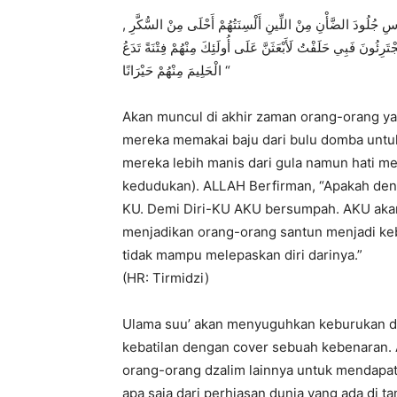
, ﻳَﺨْﺮُﺝُ ﻓِﻲ ﺁﺧِﺮِ ﺍﻟﺰَّﻣَﺎﻥِ ﺭِﺟَﺎﻝٌ ﻳَﺨْﺘَﻠُﻮﻥَ ﺍﻟﺪُّﻧْﻴَﺎ ﺑِﺎﻟﺪِّﻳﻦِ ﻳَﻠْﺒَﺴُﻮﻥَ ﻟِﻠﻨَّﺎﺱِ ﺟُﻠُﻮﺩَ ﺍﻟﻀَّﺄْﻥِ ﻣِﻦْ ﺍﻟﻠِّﻴﻦِ ﺃَﻟْﺴِﻨَﺘُﻬُﻢْ ﺃَﺣْﻠَﻰ ﻣِﻦْ ﺍﻟﺴُّﻜَّﺮِ
ْﺘَﺮِﺋُﻮﻥَ ﻓَﺒِﻲ ﺣَﻠَﻔْﺖُ ﻟَﺄَﺑْﻌَﺜَﻦَّ ﻋَﻠَﻰ ﺃُﻭﻟَﺌِﻚَ ﻣِﻨْﻬُﻢْ ﻓِﺘْﻨَﺔً ﺗَﺪَﻉُ
ﺍﻟْﺤَﻠِﻴﻢَ ﻣِﻨْﻬُﻢْ ﺣَﻴْﺮَﺍﻧًﺎ “
Akan muncul di akhir zaman orang-orang y
mereka memakai baju dari bulu domba untu
mereka lebih manis dari gula namun hati me
kedudukan). ALLAH Berfirman, “Apakah deng
KU. Demi Diri-KU AKU bersumpah. AKU akan
menjadikan orang-orang santun menjadi ke
tidak mampu melepaskan diri darinya.”
(HR: Tirmidzi)
Ulama suu’ akan menyuguhkan keburukan 
kebatilan dengan cover sebuah kebenaran. 
orang-orang dzalim lainnya untuk mendapa
apa saja dari perhiasan dunia yang ada di 