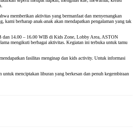
dirkan seperti melipat napkin, menghias kue, mewarnai, kreasi
n.
ya bahwa memberikan aktivitas yang bermanfaat dan menyenangkan
ng, kami berharap anak-anak akan mendapatkan pengalaman yang tak
00 WIB dan 14.00 – 16.00 WIB di Kids Zone, Lobby Area, ASTON
a mengikuti berbagai aktivitas. Kegiatan ini terbuka untuk tamu
endapatkan fasilitas menginap dan kids activity. Untuk informasi
n untuk menciptakan liburan yang berkesan dan penuh kegembiraan