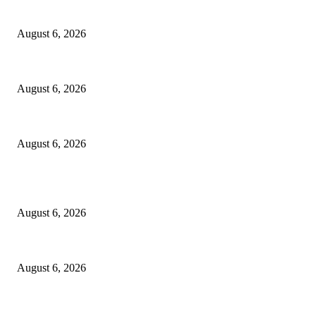
Kursi Fasum Pemkot Surabaya Diduga Dicuri Pakai Ambulans
August 6, 2026
Tingkatkan Literasi Pajak, DJP Jatim–GP Ansor Jatim Jalin Kerja Sama
August 6, 2026
KPPU Gelar Sidang Perdana Dugaan Keterlambatan Notifikasi Akuisisi 
August 6, 2026
POPULAR POSTS
Kursi Fasum Pemkot Surabaya Diduga Dicuri Pakai Ambulans
August 6, 2026
Tingkatkan Literasi Pajak, DJP Jatim–GP Ansor Jatim Jalin Kerja Sama
August 6, 2026
KPPU Gelar Sidang Perdana Dugaan Keterlambatan Notifikasi Akuisisi 