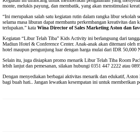
Kegiatan ini dirancang untuk memberikan pengalaman yang menyenangk
monte, melukis payung, dan membatik, yang akan menstimulasi kreat
“Ini merupakan salah satu kegiatan rutin dalam rangka libur sekola
selama masa liburan dapat membantu perkembangan kreativitas dan 
terlupakan.” kata
Wina Director of Sales Marketing Aston dan fa
Kegiatan “Libur Telah Tiba” Kids Activity ini berlangsung dari tan
Madiun Hotel & Conference Center. Anak-anak akan ditemani oleh ma
hotel maupun pengunjung luar dengan harga mulai dari IDR 50,000 N
Selain itu, juga disiapkan promo menarik Libur Telah Tiba Room Pack
lebih lanjut dan pemesanan, silakan hubungi 0351 447 2222 atau 08
Dengan menyediakan berbagai aktivitas menarik dan edukatif, Asto
bagi buah hati.. Jangan lewatkan kesempatan ini untuk memberikan p
Share