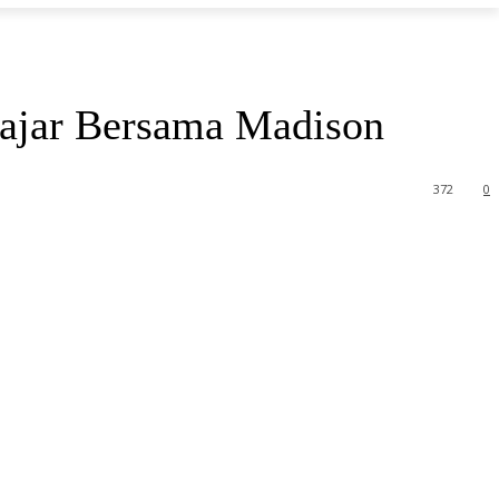
lajar Bersama Madison
372
0