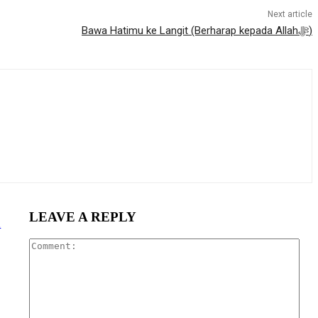
Next article
Bawa Hatimu ke Langit (Berharap kepada Allahﷻ)
LEAVE A REPLY
n
Com