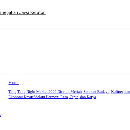
 Kemegahan Jawa Keraton
Hotel
Tong Tong Night Market 2026 Ditutup Meriah, Satukan Budaya, Kuliner, da
Ekonomi Kreatif dalam Harmoni Rasa, Cipta, dan Karya
s