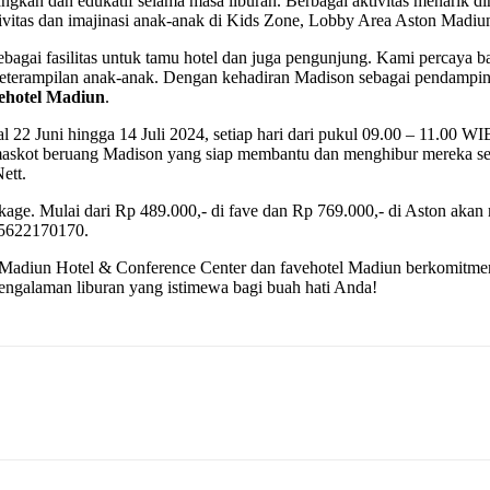
an dan edukatif selama masa liburan. Berbagai aktivitas menarik diha
ivitas dan imajinasi anak-anak di Kids Zone, Lobby Area Aston Madiu
h sebagai fasilitas untuk tamu hotel dan juga pengunjung. Kami perca
keterampilan anak-anak. Dengan kehadiran Madison sebagai pendampi
vehotel Madiun
.
ggal 22 Juni hingga 14 Juli 2024, setiap hari dari pukul 09.00 – 11.
skot beruang Madison yang siap membantu dan menghibur mereka selam
ett.
age. Mulai dari Rp 489.000,- di fave dan Rp 769.000,- di Aston akan m
95622170170.
n Madiun Hotel & Conference Center dan favehotel Madiun berkomitme
engalaman liburan yang istimewa bagi buah hati Anda!