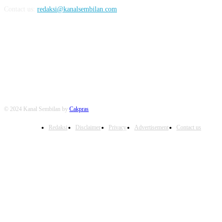
Contact us:
redaksi@kanalsembilan.com
FOLLOW US
© 2024 Kanal Sembilan by
Cakpras
Redaksi
Disclaimer
Privacy
Advertisement
Contact us