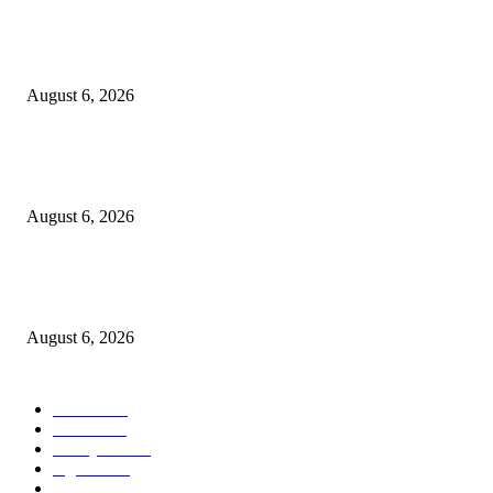
Surabaya Perkuat Gerakan Pilah Sampah, Lomba Pisang Danor Jadi Lang
Awal Menuju Kampung Pancasila
August 6, 2026
Dewan Da’wah Blitar Perkuat Pembinaan dan Kepedulian Sosial di Kamp
Merah Putih
August 6, 2026
DA’I MUDA PERKUAT SINERGI DAKWAH DALAM SILATURAHMI
BERSAMA DR. KH. FATHUR ROHMAN, M.PD.I
August 6, 2026
POPULAR CATEGORY
Ekbis
1623
Hotel
1468
Tausiyah
1070
Agama
931
Peristiwa
629