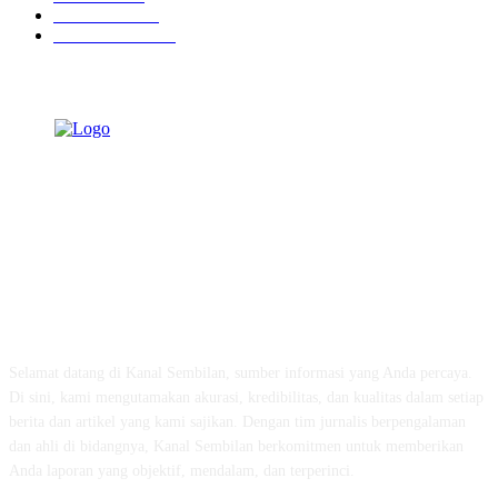
Pendidikan
465
Pemerintahan
339
TENTANG KAMI
Selamat datang di Kanal Sembilan, sumber informasi yang Anda percaya.
Di sini, kami mengutamakan akurasi, kredibilitas, dan kualitas dalam setiap
berita dan artikel yang kami sajikan. Dengan tim jurnalis berpengalaman
dan ahli di bidangnya, Kanal Sembilan berkomitmen untuk memberikan
Anda laporan yang objektif, mendalam, dan terperinci.