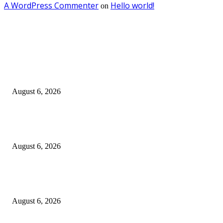
A WordPress Commenter
Hello world!
on
EDITOR PICKS
Surabaya Perkuat Gerakan Pilah Sampah, Lomba Pisang Danor Jadi Lang
Awal Menuju Kampung Pancasila
August 6, 2026
Dewan Da’wah Blitar Perkuat Pembinaan dan Kepedulian Sosial di Kamp
Merah Putih
August 6, 2026
DA’I MUDA PERKUAT SINERGI DAKWAH DALAM SILATURAHMI
BERSAMA DR. KH. FATHUR ROHMAN, M.PD.I
August 6, 2026
POPULAR POSTS