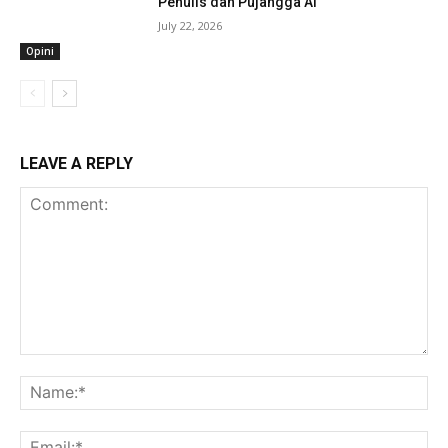
Penulis dan Pujangga AI
July 22, 2026
Opini
LEAVE A REPLY
Comment:
Na
Ema