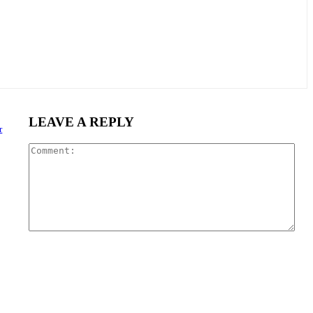
LEAVE A REPLY
r
Com