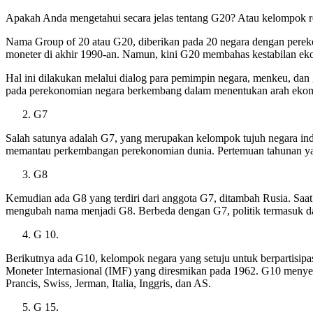
Apakah Anda mengetahui secara jelas tentang G20? Atau kelompok 
Nama Group of 20 atau G20, diberikan pada 20 negara dengan pereko
moneter di akhir 1990-an. Namun, kini G20 membahas kestabilan ek
Hal ini dilakukan melalui dialog para pemimpin negara, menkeu, dan gu
pada perekonomian negara berkembang dalam menentukan arah ekon
G7
Salah satunya adalah G7, yang merupakan kelompok tujuh negara indu
memantau perkembangan perekonomian dunia. Pertemuan tahunan yang d
G8
Kemudian ada G8 yang terdiri dari anggota G7, ditambah Rusia. Saat
mengubah nama menjadi G8. Berbeda dengan G7, politik termasuk d
G 10.
Berikutnya ada G10, kelompok negara yang setuju untuk berpartis
Moneter Internasional (IMF) yang diresmikan pada 1962. G10 menye
Prancis, Swiss, Jerman, Italia, Inggris, dan AS.
G 15.