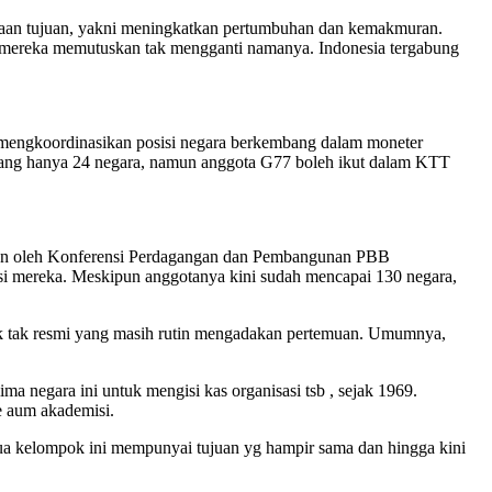
maan tujuan, yakni meningkatkan pertumbuhan dan kemakmuran.
a, mereka memutuskan tak mengganti namanya. Indonesia tergabung
 mengkoordinasikan posisi negara berkembang dalam moneter
emang hanya 24 negara, namun anggota G77 boleh ikut dalam KTT
rkan oleh Konferensi Perdagangan dan Pembangunan PBB
i mereka. Meskipun anggotanya kini sudah mencapai 130 negara,
ok tak resmi yang masih rutin mengadakan pertemuan. Umumnya,
ma negara ini untuk mengisi kas organisasi tsb , sejak 1969.
e aum akademisi.
ua kelompok ini mempunyai tujuan yg hampir sama dan hingga kini