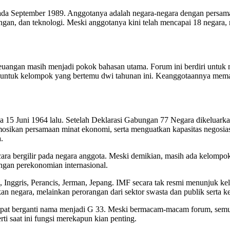
ada September 1989. Anggotanya adalah negara-negara dengan persa
angan, dan teknologi. Meski anggotanya kini telah mencapai 18 negar
uangan masih menjadi pokok bahasan utama. Forum ini berdiri untuk
atan untuk kelompok yang bertemu dwi tahunan ini. Keanggotaannya m
da 15 Juni 1964 lalu. Setelah Deklarasi Gabungan 77 Negara dikelua
ikan persamaan minat ekonomi, serta menguatkan kapasitas negosias
.
ra bergilir pada negara anggota. Meski demikian, masih ada kelomp
gan perekonomian internasional.
 Inggris, Perancis, Jerman, Jepang. IMF secara tak resmi menunjuk keli
n negara, melainkan perorangan dari sektor swasta dan publik serta k
sempat berganti nama menjadi G 33. Meski bermacam-macam forum, sem
ti saat ini fungsi merekapun kian penting.