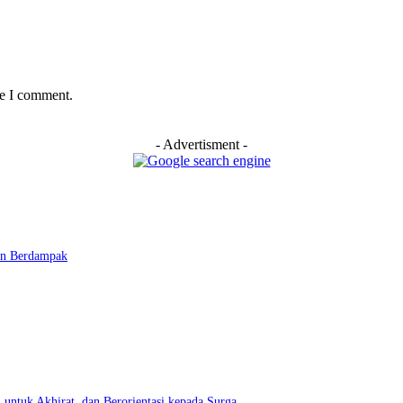
me I comment.
- Advertisment -
dan Berdampak
k Akhirat, dan Berorientasi kepada Surga