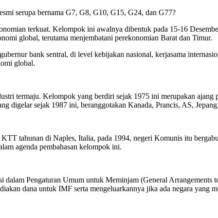
resmi serupa bernama G7, G8, G10, G15, G24, dan G77?
nomian terkuat. Kelompok ini awalnya dibentuk pada 15-16 Desember 1
onomi global, terutama menjembatani perekonomian Barat dan Timur.
bernur bank sentral, di level kebijakan nasional, kerjasama internasion
omi global.
stri termaju. Kelompok yang berdiri sejak 1975 ini merupakan ajang 
igelar sejak 1987 ini, beranggotakan Kanada, Prancis, AS, Jepang, I
 KTT tahunan di Naples, Italia, pada 1994, negeri Komunis itu bergabu
alam agenda pembahasan kelompok ini.
ipasi dalam Pengaturan Umum untuk Meminjam (General Arrangements
diakan dana untuk IMF serta mengeluarkannya jika ada negara yang 