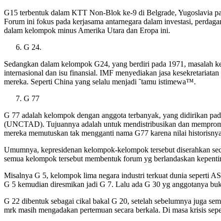
G15 terbentuk dalam KTT Non-Blok ke-9 di Belgrade, Yugoslavia p
Forum ini fokus pada kerjasama antarnegara dalam investasi, perdag
dalam kelompok minus Amerika Utara dan Eropa ini.
G 24.
Sedangkan dalam kelompok G24, yang berdiri pada 1971, masalah ke
internasional dan isu finansial. IMF menyediakan jasa kesekretari
mereka. Seperti China yang selalu menjadi ˜tamu istimewa™.
G 77
G 77 adalah kelompok dengan anggota terbanyak, yang didirikan pa
(UNCTAD). Tujuannya adalah untuk mendistribusikan dan mempromos
mereka memutuskan tak mengganti nama G77 karena nilai historisnya
Umumnya, kepresidenan kelompok-kelompok tersebut diserahkan seca
semua kelompok tersebut membentuk forum yg berlandaskan kepentin
Misalnya G 5, kelompok lima negara industri terkuat dunia seperti AS,
G 5 kemudian diresmikan jadi G 7. Lalu ada G 30 yg anggotanya buka
G 22 dibentuk sebagai cikal bakal G 20, setelah sebelumnya juga 
mrk masih mengadakan pertemuan secara berkala. Di masa krisis seper