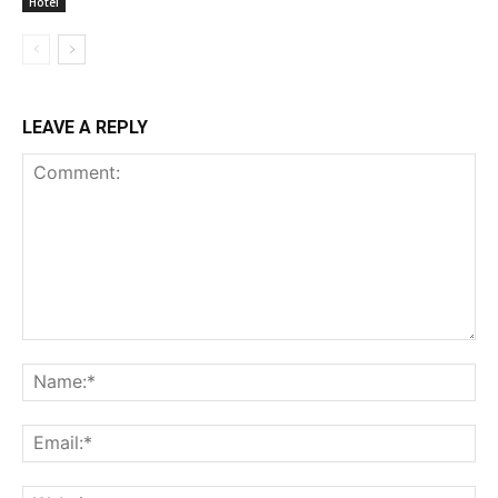
Hotel
LEAVE A REPLY
Comment:
Na
Ema
Web