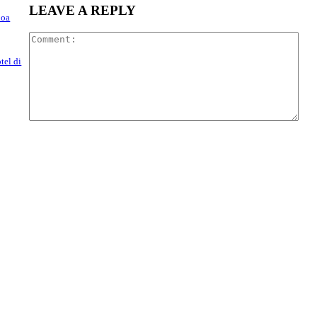
LEAVE A REPLY
hoa
Com
tel di