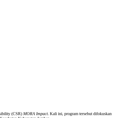
ibility (CSR)
MORA Impact
. Kali ini, program tersebut difokuskan