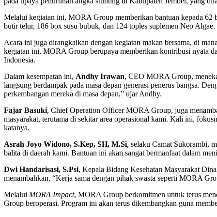
pada upaya penurunan angka stunting di Kabupaten Jember, yang di
Melalui kegiatan ini, MORA Group memberikan bantuan kepada 62 bal
butir telur, 186 box susu bubuk, dan 124 toples suplemen Neo Algae.
Acara ini juga dirangkaikan dengan kegiatan makan bersama, di ma
kegiatan ini, MORA Group berupaya memberikan kontribusi nyata da
Indonesia.
Dalam kesempatan ini,
Andhy Irawan
, CEO MORA Group, menekank
langsung berdampak pada masa depan generasi penerus bangsa. Dengan
perkembangan mereka di masa depan,” ujar Andhy.
Fajar Basuki
, Chief Operation Officer MORA Group, juga menambahk
masyarakat, terutama di sekitar area operasional kami. Kali ini, fo
katanya.
Asrah Joyo Widono, S.Kep, SH, M.Si
, selaku Camat Sukorambi, 
balita di daerah kami. Bantuan ini akan sangat bermanfaat dalam men
Dwi Handarisasi, S.Psi
, Kepala Bidang Kesehatan Masyarakat Din
menambahkan, “Kerja sama dengan pihak swasta seperti MORA Group 
Melalui
MORA Impact
, MORA Group berkomitmen untuk terus mendu
Group beroperasi. Program ini akan terus dikembangkan guna memberi