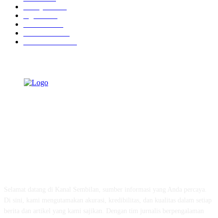
Tausiyah
1073
Agama
938
Peristiwa
632
Pendidikan
468
Pemerintahan
341
TENTANG KAMI
Selamat datang di Kanal Sembilan, sumber informasi yang Anda percaya.
Di sini, kami mengutamakan akurasi, kredibilitas, dan kualitas dalam setiap
berita dan artikel yang kami sajikan. Dengan tim jurnalis berpengalaman