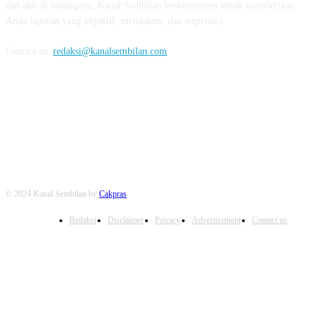
dan ahli di bidangnya, Kanal Sembilan berkomitmen untuk memberikan
Anda laporan yang objektif, mendalam, dan terperinci.
Contact us:
redaksi@kanalsembilan.com
FOLLOW US
© 2024 Kanal Sembilan by
Cakpras
Redaksi
Disclaimer
Privacy
Advertisement
Contact us