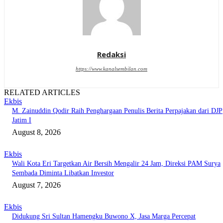
Redaksi
https://www.kanalsembilan.com
RELATED ARTICLES
Ekbis
M. Zainuddin Qodir Raih Penghargaan Penulis Berita Perpajakan dari DJP
Jatim I
August 8, 2026
Ekbis
Wali Kota Eri Targetkan Air Bersih Mengalir 24 Jam, Direksi PAM Surya
Sembada Diminta Libatkan Investor
August 7, 2026
Ekbis
Didukung Sri Sultan Hamengku Buwono X, Jasa Marga Percepat