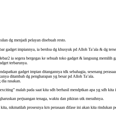
ilan dg menjadi pelayan disebuah resto.
bar gadget impiannya, ia berdoa dg khusyuk pd Alloh Ta’ala & dg ters
bar2 ia segera bergegas ke sebuah toko gadget & langsung memilih ga
dget terbarunya.
ndapatkan gadget impian ditangannya tdk sebahagia, sesenang perasaa
kunya ditambah dg pengharapan yg besar pd Alloh Ta’ala.
 dia rasakan.
xciting” malah pada saat kita sdh berhasil mendptkan apa yg sdh kita 
gharuskan perjuangan tenaga, waktu dan pikiran utk meraihnya.
ta, nikmatilah prosesnya krn perasaan difase ini akan kita rindukan pd 