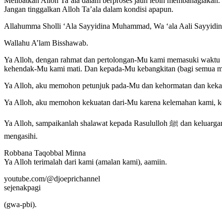
Melibatkan Alloh Ta’ala dalam berproses jauh lebih membahagiakan.
Jangan tinggalkan Alloh Ta’ala dalam kondisi apapun.
Allahumma Sholli ‘Ala Sayyidina Muhammad, Wa ‘ala Aali Sayyi
Wallahu A’lam Bisshawab.
Ya Alloh, dengan rahmat dan pertolongan-Mu kami memasuki waktu 
kehendak-Mu kami mati. Dan kepada-Mu kebangkitan (bagi semua m
Ya Alloh, aku memohon petunjuk pada-Mu dan kehormatan dan kekayaa
Ya Alloh, aku memohon kekuatan dari-Mu karena kelemahan kami, kek
Ya Alloh, sampaikanlah shalawat kepada Rasululloh ﷺ dan keluarganya dan bantulah kami supaya dapat bersyukur dan berzikir pada-Mu, dengan rahmat-Mu wahai Yang Maha Pengasih di antara yang
mengasihi.
Robbana Taqobbal Minna
Ya Alloh terimalah dari kami (amalan kami), aamiin.
youtube.com/@djoeprichannel
sejenakpagi
(gwa-pbi).