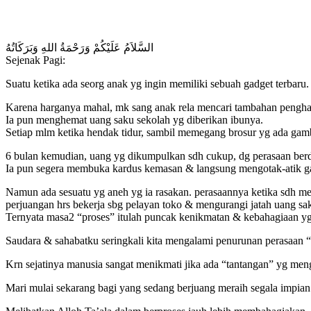
السَّلاَمُ عَلَيْكُمْ وَرَحْمَةُ اللهِ وَبَرَكَاتُهُ
Sejenak Pagi:
Suatu ketika ada seorg anak yg ingin memiliki sebuah gadget terbaru.
Karena harganya mahal, mk sang anak rela mencari tambahan penghas
Ia pun menghemat uang saku sekolah yg diberikan ibunya.
Setiap mlm ketika hendak tidur, sambil memegang brosur yg ada gam
6 bulan kemudian, uang yg dikumpulkan sdh cukup, dg perasaan berde
Ia pun segera membuka kardus kemasan & langsung mengotak-atik ga
Namun ada sesuatu yg aneh yg ia rasakan. perasaannya ketika sdh me
perjuangan hrs bekerja sbg pelayan toko & mengurangi jatah uang sa
Ternyata masa2 “proses” itulah puncak kenikmatan & kebahagiaan yg
Saudara & sahabatku seringkali kita mengalami penurunan perasaan “e
Krn sejatinya manusia sangat menikmati jika ada “tantangan” yg men
Mari mulai sekarang bagi yang sedang berjuang meraih segala impian ki