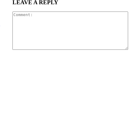
LEAVE A REPLY
Com
n