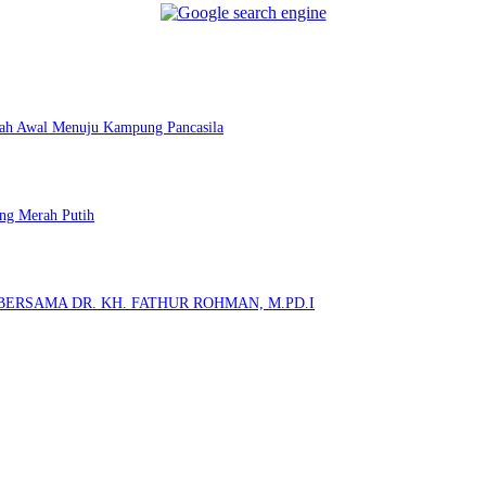
kah Awal Menuju Kampung Pancasila
ng Merah Putih
ERSAMA DR. KH. FATHUR ROHMAN, M.PD.I