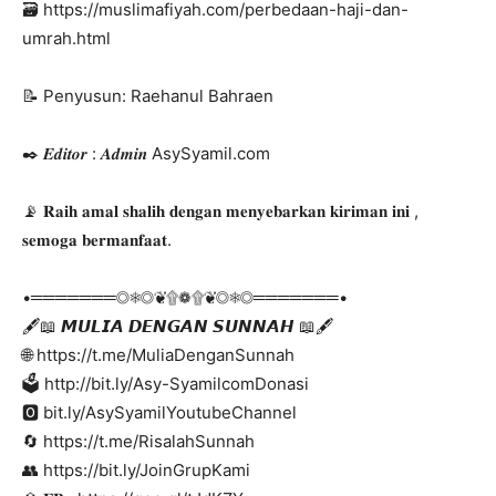
🗃️ https://muslimafiyah.com/perbedaan-haji-dan-
umrah.html
📝 Penyusun: Raehanul Bahraen
✒️ 𝑬𝒅𝒊𝒕𝒐𝒓 : 𝑨𝒅𝒎𝒊𝒏 AsySyamil.com
📡 𝐑𝐚𝐢𝐡 𝐚𝐦𝐚𝐥 𝐬𝐡𝐚𝐥𝐢𝐡 𝐝𝐞𝐧𝐠𝐚𝐧 𝐦𝐞𝐧𝐲𝐞𝐛𝐚𝐫𝐤𝐚𝐧 𝐤𝐢𝐫𝐢𝐦𝐚𝐧 𝐢𝐧𝐢 ,
𝐬𝐞𝐦𝐨𝐠𝐚 𝐛𝐞𝐫𝐦𝐚𝐧𝐟𝐚𝐚𝐭.
•═══════◎❅◎❦۩❁۩❦◎❅◎═══════•
🖋️📖 𝙈𝙐𝙇𝙄𝘼 𝘿𝙀𝙉𝙂𝘼𝙉 𝙎𝙐𝙉𝙉𝘼𝙃 📖🖋️
🌐 https://t.me/MuliaDenganSunnah
🗳️ http://bit.ly/Asy-SyamilcomDonasi
🅾️ bit.ly/AsySyamilYoutubeChannel
🔄 https://t.me/RisalahSunnah
👥 https://bit.ly/JoinGrupKami