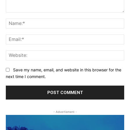
Comment:
Na
Ema
Web
Save my name, email, and website in this browser for the
next time I comment.
- Advertisment -