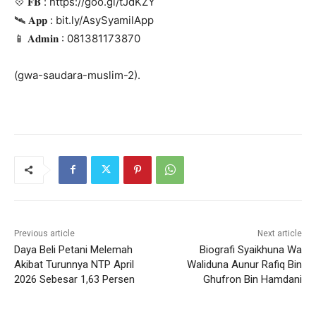
💠️ 𝐅𝐁 : https://goo.gl/tJdKZY
🛰️ 𝐀𝐩𝐩 : bit.ly/AsySyamilApp
📱 𝐀𝐝𝐦𝐢𝐧 : 081381173870
(gwa-saudara-muslim-2).
Previous article
Next article
Daya Beli Petani Melemah
Biografi Syaikhuna Wa
Akibat Turunnya NTP April
Waliduna Aunur Rafiq Bin
2026 Sebesar 1,63 Persen
Ghufron Bin Hamdani