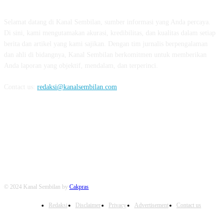
Selamat datang di Kanal Sembilan, sumber informasi yang Anda percaya.
Di sini, kami mengutamakan akurasi, kredibilitas, dan kualitas dalam setiap
berita dan artikel yang kami sajikan. Dengan tim jurnalis berpengalaman
dan ahli di bidangnya, Kanal Sembilan berkomitmen untuk memberikan
Anda laporan yang objektif, mendalam, dan terperinci.
Contact us:
redaksi@kanalsembilan.com
FOLLOW US
© 2024 Kanal Sembilan by
Cakpras
Redaksi
Disclaimer
Privacy
Advertisement
Contact us