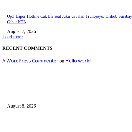
Ojol Lapor Hotline Cak Eri soal Jukir di Jalan Trunojoyo, Dishub Suraba
Cabut KTA
August 7, 2026
Load more
RECENT COMMENTS
A WordPress Commenter
Hello world!
on
EDITOR PICKS
Ayat Kauniyah Itu Apa ?
August 8, 2026
Pemkot Surabaya Beri Insentif Rp300 Ribu bagi Warga yang Rekam Aksi
Pencurian Fasum