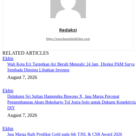
Redaksi
https://www.kanalsembilan.com
RELATED ARTICLES
Ekbis
Wali Kota Eri Targetkan Air Bersih Mengalir 24 Jam, Direksi PAM Surya
Sembada Diminta Libatkan Investor
August 7, 2026
Ekbis
Didukung Sri Sultan Hamengku Buwono X, Jasa Marga Percepat
Pengembangan Akses Bokoharjo Tol Jogja-Solo untuk Dukung Konektivit
DIY
August 7, 2026
Ekbis
Jasa Marga Raih Predikat Gold pada 6th TJSL & CSR Award 2026