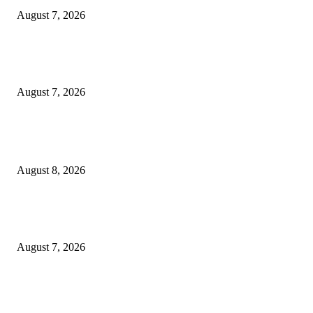
August 7, 2026
Paduan Suara One Voice Spensabaya Harumkan Surabaya, Raih Empat
Penghargaan di Thailand
August 7, 2026
POPULAR POSTS
Ayat Kauniyah Itu Apa ?
August 8, 2026
Pemkot Surabaya Beri Insentif Rp300 Ribu bagi Warga yang Rekam Aksi
Pencurian Fasum
August 7, 2026
Paduan Suara One Voice Spensabaya Harumkan Surabaya, Raih Empat
Penghargaan di Thailand