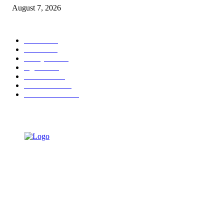
August 7, 2026
POPULAR CATEGORY
Ekbis
1630
Hotel
1472
Tausiyah
1073
Agama
934
Peristiwa
632
Pendidikan
468
Pemerintahan
341
TENTANG KAMI