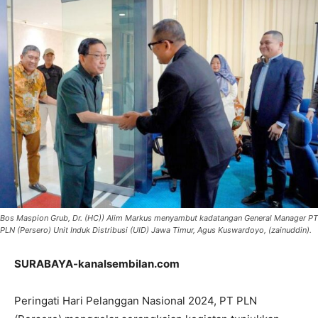
Bos Maspion Grub, Dr. (HC)) Alim Markus menyambut kadatangan General Manager PT
PLN (Persero) Unit Induk Distribusi (UID) Jawa Timur, Agus Kuswardoyo, (zainuddin).
SURABAYA-kanalsembilan.com
Peringati Hari Pelanggan Nasional 2024, PT PLN