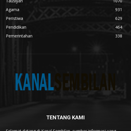
Tausiyah
1070
Agama
931
Peristiwa
629
Pendidikan
464
Pemerintahan
338
TENTANG KAMI
Selamat datang di Kanal Sembilan, sumber informasi yang