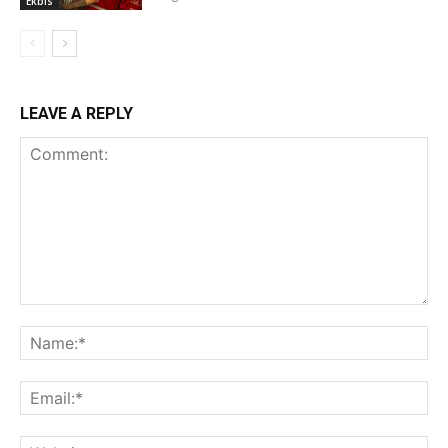
Ekbis
LEAVE A REPLY
Comment:
Na
Ema
Web