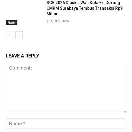
SGE 2026 Dibuka, Wali Kota Eri Dorong
UMKM Surabaya Tembus Transaksi Rp9
Miliar
August 5, 2026
Ekbis
LEAVE A REPLY
Comment:
Na