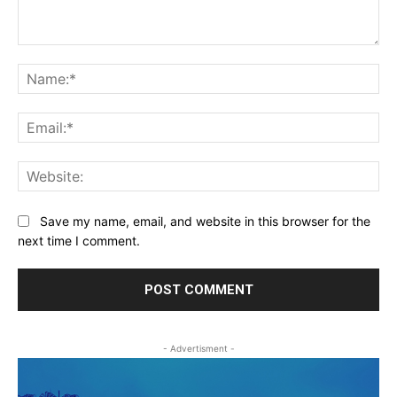
Comment:
Na
Ema
Web
Save my name, email, and website in this browser for the
next time I comment.
- Advertisment -