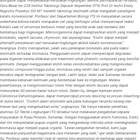
anorganik dapat menyebabkan kerusakan lingkungan. Menilik permasalahan tersebut,
Guru Besar ke-228 Institut Teknologi Sepuluh Nopember (ITS) Prof Dr techn Endry
Nugroho Prasetyo SSi MT meneliti teknologi enzimatik untuk mengubah paradigma
katalis konvensional. Profesor dari Departemen Biologi ITS ini menyatakan secara
sederhana bahwa katalis merupakan zat yang berfungsi untuk mempercepat reaksi.
Katalis saat ini umumnya berbasis metal yang bersifat acak saat bereaksi dan
berbahaya bagi lingkungan. Mikroorganisme dapat menghasilkan enzim yang menjadi
biokatalis, seperti laccase, chymosin, dan asparaginase. “Enzim dapat menjadi
alternatif penyelesain dari kerusakan lingkungan akibat katalis konvensional,”
terangnya. Endry memaparkan, salah satu penerapan biokatalis ada pada reaksi
enzimatik terhadap biomassa. Penggunaan enzim dapat mempercepat degradasi
pada digester karena dilakukan pre-treatment untuk phenolic compound yang bersifat
aromatik. Dengan menggunakan enzim kelas oksidoreduktase yang mengoksidasi
phenolic compound hingga putus, biomassa yang terdiri dari sampah organik
tersebut dapat terdegradasi dengan baik. Lebih lanjut, lelaki asal Sumenep tersebut
membawa kebaruan keilmuan yang berdampak baik ke lingkungan. Melalui
penelitiannya, ia mengimobilisasi rokok filter dengan enzim laccase yang dapat
menurunkan 40 persen kadar toksin rokok. Selain itu, dengan bantuan enzim
Cellobiose Dehydrogenase, dapat mempercepat proses desizing ke proses bleaching
di dunia tekstil. “Contoh alami enzimatik ada pada hubungan terumbu karang dan
hewan laut yang mengeluarkan urine,” ungkapnya. Tak hanya sekadar penelitian,
alumnus S2 Teknik Lingkungan ITS tersebut turut melakukan pengabdian kepada
masyarakat di Pulau Poteran, Sumenep. Dengan menggunakan enzim hidrolase, Endry
dan tim menyediakan pupuk organik yang mengandung mikroba untuk mendegradasi
biomassa agar menjadi pupuk organik. “Lewat pengabdian tersebut, kami juga
melakukan penyuluhan bagaimana cara menanam yang baik,” ujar lelaki berkacamata
itu. Profesor yang memiliki riset di ranting ilmu enzimologi ini berharap agar industri