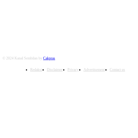
FOLLOW US
© 2024 Kanal Sembilan by
Cakpras
Redaksi
Disclaimer
Privacy
Advertisement
Contact us