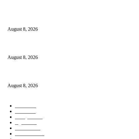
POPULAR POSTS
Dalam Jaminan Allah
August 8, 2026
Dalam Jaminan Allah
August 8, 2026
Berbakti
August 8, 2026
POPULAR CATEGORY
Ekbis
1631
Hotel
1473
Tausiyah
1073
Agama
938
Peristiwa
632
Pendidikan
468