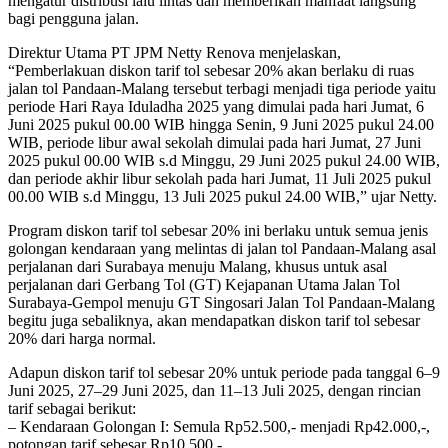
mengatur distribusi lalu lintas dan memberikan manfaat langsung
bagi pengguna jalan.
Direktur Utama PT JPM Netty Renova menjelaskan,
“Pemberlakuan diskon tarif tol sebesar 20% akan berlaku di ruas
jalan tol Pandaan-Malang tersebut terbagi menjadi tiga periode yaitu
periode Hari Raya Iduladha 2025 yang dimulai pada hari Jumat, 6
Juni 2025 pukul 00.00 WIB hingga Senin, 9 Juni 2025 pukul 24.00
WIB, periode libur awal sekolah dimulai pada hari Jumat, 27 Juni
2025 pukul 00.00 WIB s.d Minggu, 29 Juni 2025 pukul 24.00 WIB,
dan periode akhir libur sekolah pada hari Jumat, 11 Juli 2025 pukul
00.00 WIB s.d Minggu, 13 Juli 2025 pukul 24.00 WIB,” ujar Netty.
Program diskon tarif tol sebesar 20% ini berlaku untuk semua jenis
golongan kendaraan yang melintas di jalan tol Pandaan-Malang asal
perjalanan dari Surabaya menuju Malang, khusus untuk asal
perjalanan dari Gerbang Tol (GT) Kejapanan Utama Jalan Tol
Surabaya-Gempol menuju GT Singosari Jalan Tol Pandaan-Malang
begitu juga sebaliknya, akan mendapatkan diskon tarif tol sebesar
20% dari harga normal.
Adapun diskon tarif tol sebesar 20% untuk periode pada tanggal 6–9
Juni 2025, 27–29 Juni 2025, dan 11–13 Juli 2025, dengan rincian
tarif sebagai berikut:
– Kendaraan Golongan I: Semula Rp52.500,- menjadi Rp42.000,-,
potongan tarif sebesar Rp10.500,-