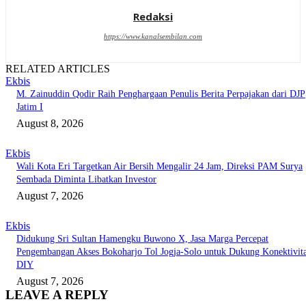
Redaksi
https://www.kanalsembilan.com
RELATED ARTICLES
Ekbis
M. Zainuddin Qodir Raih Penghargaan Penulis Berita Perpajakan dari DJP
Jatim I
August 8, 2026
Ekbis
Wali Kota Eri Targetkan Air Bersih Mengalir 24 Jam, Direksi PAM Surya
Sembada Diminta Libatkan Investor
August 7, 2026
Ekbis
Didukung Sri Sultan Hamengku Buwono X, Jasa Marga Percepat
Pengembangan Akses Bokoharjo Tol Jogja-Solo untuk Dukung Konektivit
DIY
August 7, 2026
LEAVE A REPLY