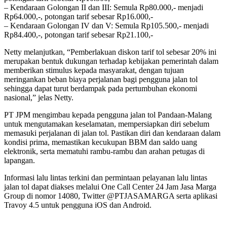
– Kendaraan Golongan II dan III: Semula Rp80.000,- menjadi
Rp64.000,-, potongan tarif sebesar Rp16.000,-
– Kendaraan Golongan IV dan V: Semula Rp105.500,- menjadi
Rp84.400,-, potongan tarif sebesar Rp21.100,-
Netty melanjutkan, “Pemberlakuan diskon tarif tol sebesar 20% ini
merupakan bentuk dukungan terhadap kebijakan pemerintah dalam
memberikan stimulus kepada masyarakat, dengan tujuan
meringankan beban biaya perjalanan bagi pengguna jalan tol
sehingga dapat turut berdampak pada pertumbuhan ekonomi
nasional,” jelas Netty.
PT JPM mengimbau kepada pengguna jalan tol Pandaan-Malang
untuk mengutamakan keselamatan, mempersiapkan diri sebelum
memasuki perjalanan di jalan tol. Pastikan diri dan kendaraan dalam
kondisi prima, memastikan kecukupan BBM dan saldo uang
elektronik, serta mematuhi rambu-rambu dan arahan petugas di
lapangan.
Informasi lalu lintas terkini dan permintaan pelayanan lalu lintas
jalan tol dapat diakses melalui One Call Center 24 Jam Jasa Marga
Group di nomor 14080, Twitter @PTJASAMARGA serta aplikasi
Travoy 4.5 untuk pengguna iOS dan Android.