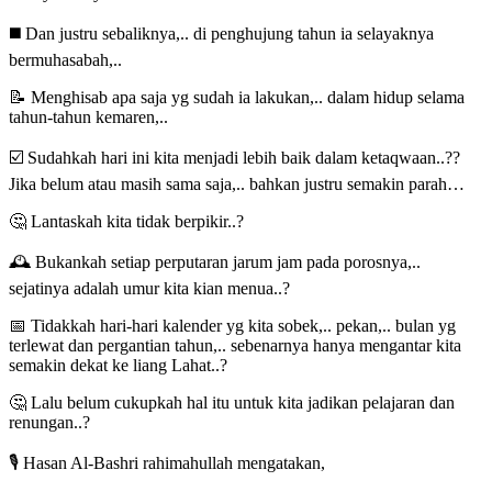
◼️ Dan justru sebaliknya,.. di penghujung tahun ia selayaknya
bermuhasabah,..
📝 Menghisab apa saja yg sudah ia lakukan,.. dalam hidup selama
tahun-tahun kemaren,..
☑️ Sudahkah hari ini kita menjadi lebih baik dalam ketaqwaan..??
Jika belum atau masih sama saja,.. bahkan justru semakin parah…
🤔 Lantaskah kita tidak berpikir..?
🕰️ Bukankah setiap perputaran jarum jam pada porosnya,..
sejatinya adalah umur kita kian menua..?
📅 Tidakkah hari-hari kalender yg kita sobek,.. pekan,.. bulan yg
terlewat dan pergantian tahun,.. sebenarnya hanya mengantar kita
semakin dekat ke liang Lahat..?
🤔 Lalu belum cukupkah hal itu untuk kita jadikan pelajaran dan
renungan..?
🎙️ Hasan Al-Bashri rahimahullah mengatakan,