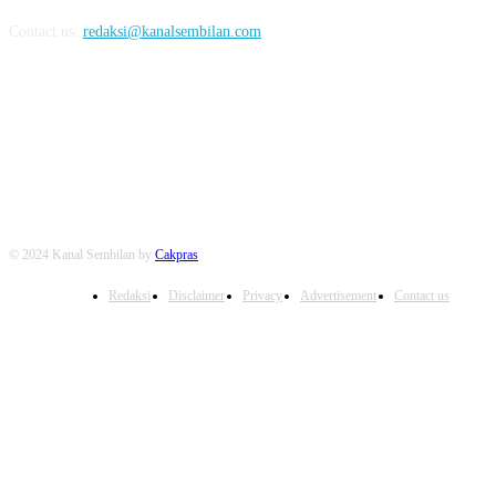
Contact us:
redaksi@kanalsembilan.com
FOLLOW US
© 2024 Kanal Sembilan by
Cakpras
Redaksi
Disclaimer
Privacy
Advertisement
Contact us