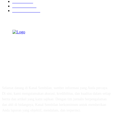
Peristiwa
632
Pendidikan
468
Pemerintahan
341
TENTANG KAMI
Selamat datang di Kanal Sembilan, sumber informasi yang Anda percaya.
Di sini, kami mengutamakan akurasi, kredibilitas, dan kualitas dalam setiap
berita dan artikel yang kami sajikan. Dengan tim jurnalis berpengalaman
dan ahli di bidangnya, Kanal Sembilan berkomitmen untuk memberikan
Anda laporan yang objektif, mendalam, dan terperinci.