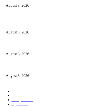
August 8, 2026
POPULAR POSTS
Dalam Jaminan Allah
August 8, 2026
Dalam Jaminan Allah
August 8, 2026
Berbakti
August 8, 2026
POPULAR CATEGORY
Ekbis
1631
Hotel
1473
Tausiyah
1073
Agama
938