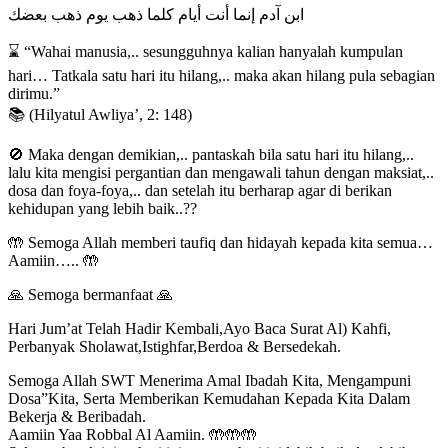
ابن آدم إنما أنت أيام كلما ذهب يوم ذهب بعضك
⌛ “Wahai manusia,.. sesungguhnya kalian hanyalah kumpulan
hari… Tatkala satu hari itu hilang,.. maka akan hilang pula sebagian
dirimu.”
📚 (Hilyatul Awliya’, 2: 148)
🚫 Maka dengan demikian,.. pantaskah bila satu hari itu hilang,..
lalu kita mengisi pergantian dan mengawali tahun dengan maksiat,..
dosa dan foya-foya,.. dan setelah itu berharap agar di berikan
kehidupan yang lebih baik..??
🤲 Semoga Allah memberi taufiq dan hidayah kepada kita semua…
Aamiin….. 🤲
🙏 Semoga bermanfaat 🙏
Hari Jum’at Telah Hadir Kembali,Ayo Baca Surat Al) Kahfi,
Perbanyak Sholawat,Istighfar,Berdoa & Bersedekah.
Semoga Allah SWT Menerima Amal Ibadah Kita, Mengampuni
Dosa”Kita, Serta Memberikan Kemudahan Kepada Kita Dalam
Bekerja & Beribadah.
Aamiin Yaa Robbal Al Aamiin. 🤲🤲🤲