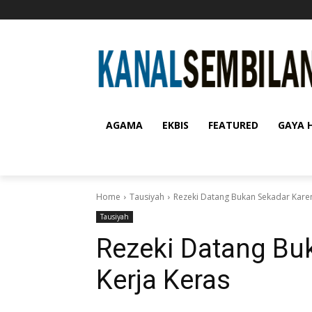
AGAMA
EKBIS
FEATURED
GAYA 
Home
Tausiyah
Rezeki Datang Bukan Sekadar Karen
Tausiyah
Rezeki Datang Bu
Kerja Keras