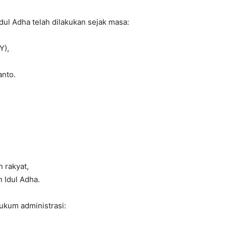
ul Adha telah dilakukan sejak masa:
Y),
anto.
 rakyat,
 Idul Adha.
kum administrasi: