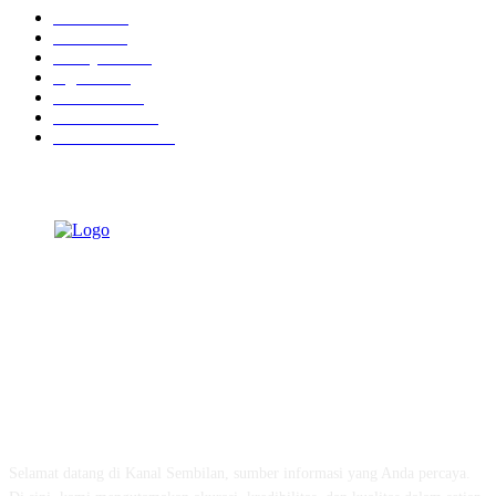
Ekbis
1631
Hotel
1473
Tausiyah
1073
Agama
938
Peristiwa
632
Pendidikan
468
Pemerintahan
341
TENTANG KAMI
Selamat datang di Kanal Sembilan, sumber informasi yang Anda percaya.