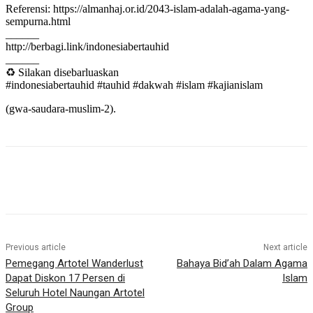
Referensi: https://almanhaj.or.id/2043-islam-adalah-agama-yang-
sempurna.html ⁣⁣
______⁣⁣⁣⁣⁣⁣
⁣⁣⁣⁣⁣⁣⁣⁣⁣⁣⁣⁣http://berbagi.link/indonesiabertauhid⁣⁣⁣⁣⁣⁣⁣⁣⁣⁣⁣⁣⁣⁣⁣⁣⁣⁣⁣⁣⁣⁣⁣⁣⁣⁣⁣⁣⁣⁣⁣⁣⁣⁣⁣⁣⁣⁣⁣⁣⁣⁣⁣⁣⁣⁣⁣⁣⁣⁣⁣⁣⁣⁣⁣⁣⁣⁣⁣⁣⁣⁣⁣
______⁣⁣⁣⁣⁣⁣⁣⁣⁣⁣⁣⁣⁣⁣⁣⁣⁣⁣⁣⁣⁣⁣⁣⁣⁣
♻ Silakan disebarluaskan⁣⁣⁣⁣⁣⁣⁣⁣⁣⁣⁣⁣⁣⁣⁣⁣⁣⁣⁣⁣⁣⁣⁣⁣⁣
#indonesiabertauhid #tauhid #dakwah #islam #kajianislam
(gwa-saudara-muslim-2).
Previous article
Next article
Pemegang Artotel Wanderlust
Bahaya Bid’ah Dalam Agama
Dapat Diskon 17 Persen di
Islam
Seluruh Hotel Naungan Artotel
Group