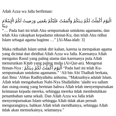
Allah Azza wa Jalla berfirman:⁣
الْيَوْمَ أَكْمَلْتُ لَكُمْ دِينَكُمْ وَأَتْمَمْتُ عَلَيْكُمْ نِعْمَتِي وَرَضِيتُ لَكُمُ الْإِسْلَامَ
دِينًا ⁣
“… Pada hari ini telah Aku sempurnakan untukmu agamamu, dan
telah Aku cukupkan kepadamu nikmat-Ku, dan telah Aku ridhai
Islam sebagai agama bagimu …” [Al-Maa-idah: 3] ⁣
Maka ridhailah Islam untuk diri kalian, karena ia merupakan agama
yang dicintai dan diridhai Allah Azza wa Jalla. Karenanya Allah
mengutus Rasul yang paling utama dan karenanya pula Allah
menurunkan Kitab yang paling mulia (Al-Qur-an). Mengenai
firman-Nya : اَلْيَوْمَ أَكْمَلْتُ لَكُمْ دِينَكُمْ “Pada hari ini telah Ku-
sempurnakan untukmu agamamu.” ‘Ali bin Abi Thalhah berkata,
dari Ibnu ‘Abbas Radhiyallahu anhuma, “Maksudnya adalah Islam.
Allah telah mengabarkan Nabi-Nya Shallallahu ‘alaihi wa sallam
dan orang-orang yang beriman bahwa Allah telah menyempurnakan
keimanan kepada mereka, sehingga mereka tidak membutuhkan
penambahan sama sekali. Dan Allah Azza wa Jalla telah
menyempurnakan Islam sehingga Allah tidak akan pernah
menguranginya, bahkan Allah telah meridhainya, sehingga Allah
tidak akan memurkainya, selamanya.”⁣