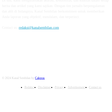
Di sini, kami mengutamakan akurasi, kredibilitas, dan kualitas dalam setiap
berita dan artikel yang kami sajikan. Dengan tim jurnalis berpengalaman
dan ahli di bidangnya, Kanal Sembilan berkomitmen untuk memberikan
Anda laporan yang objektif, mendalam, dan terperinci.
Contact us:
redaksi@kanalsembilan.com
FOLLOW US
© 2024 Kanal Sembilan by
Cakpras
Redaksi
Disclaimer
Privacy
Advertisement
Contact us