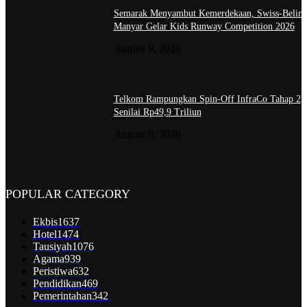
Semarak Menyambut Kemerdekaan, Swiss-Belin
Manyar Gelar Kids Runway Competition 2026
August 9, 2026
Telkom Rampungkan Spin-Off InfraCo Tahap 2
Senilai Rp49,9 Triliun
August 9, 2026
POPULAR CATEGORY
Ekbis
1637
Hotel
1474
Tausiyah
1076
Agama
939
Peristiwa
632
Pendidikan
469
Pemerintahan
342