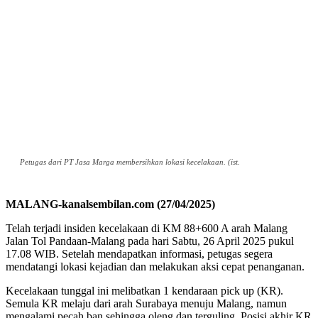
Petugas dari PT Jasa Marga membersihkan lokasi kecelakaan. (ist.
MALANG-kanalsembilan.com (27/04/2025)
Telah terjadi insiden kecelakaan di KM 88+600 A arah Malang
Jalan Tol Pandaan-Malang pada hari Sabtu, 26 April 2025 pukul
17.08 WIB. Setelah mendapatkan informasi, petugas segera
mendatangi lokasi kejadian dan melakukan aksi cepat penanganan.
Kecelakaan tunggal ini melibatkan 1 kendaraan pick up (KR).
Semula KR melaju dari arah Surabaya menuju Malang, namun
mengalami pecah ban sehingga oleng dan terguling. Posisi akhir KR