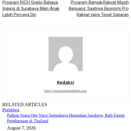
Program RICH Gratis Bahasa
Program Banyak,Rakyat Masih
Inggris di Surabaya Bikin Anak
Berjuang: Saatnya Ekonomi Pro
Lebih Percaya Diri
Rakyat yang Tepat Sasaran
Redaksi
https://www.kanalsembilan.com
RELATED ARTICLES
Peristiwa
Paduan Suara One Voice Spensabaya Harumkan Surabaya, Raih Empat
Penghargaan di Thailand
August 7, 2026