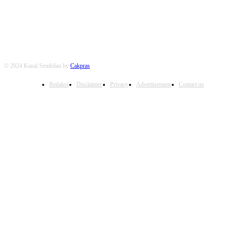
FOLLOW US
© 2024 Kanal Sembilan by
Cakpras
Redaksi
Disclaimer
Privacy
Advertisement
Contact us