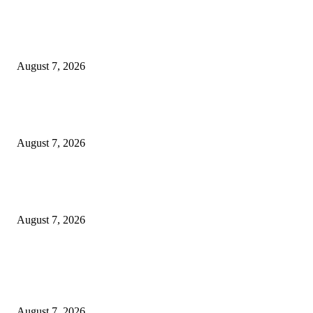
Pemkot Surabaya Beri Insentif Rp300 Ribu bagi Warga yang Rekam Aksi
Pencurian Fasum
August 7, 2026
Paduan Suara One Voice Spensabaya Harumkan Surabaya, Raih Empat
Penghargaan di Thailand
August 7, 2026
Ojol Lapor Hotline Cak Eri soal Jukir di Jalan Trunojoyo, Dishub Suraba
Cabut KTA
August 7, 2026
POPULAR POSTS
Pemkot Surabaya Beri Insentif Rp300 Ribu bagi Warga yang Rekam Aksi
Pencurian Fasum
August 7, 2026