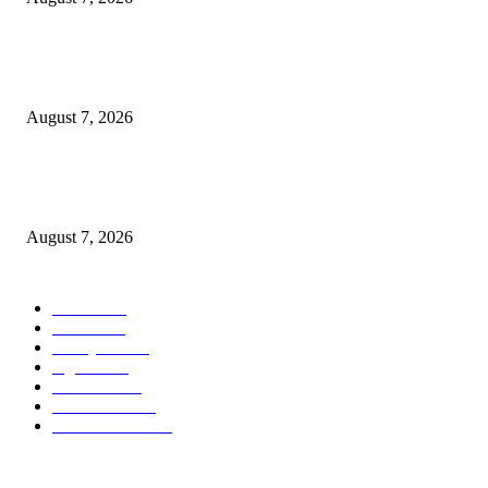
Paduan Suara One Voice Spensabaya Harumkan Surabaya, Raih Empat
Penghargaan di Thailand
August 7, 2026
Ojol Lapor Hotline Cak Eri soal Jukir di Jalan Trunojoyo, Dishub Suraba
Cabut KTA
August 7, 2026
POPULAR CATEGORY
Ekbis
1630
Hotel
1472
Tausiyah
1072
Agama
934
Peristiwa
632
Pendidikan
468
Pemerintahan
341