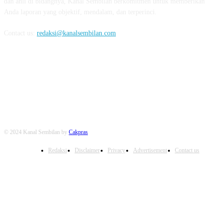
dan ahli di bidangnya, Kanal Sembilan berkomitmen untuk memberikan
Anda laporan yang objektif, mendalam, dan terperinci.
Contact us:
redaksi@kanalsembilan.com
FOLLOW US
© 2024 Kanal Sembilan by
Cakpras
Redaksi
Disclaimer
Privacy
Advertisement
Contact us