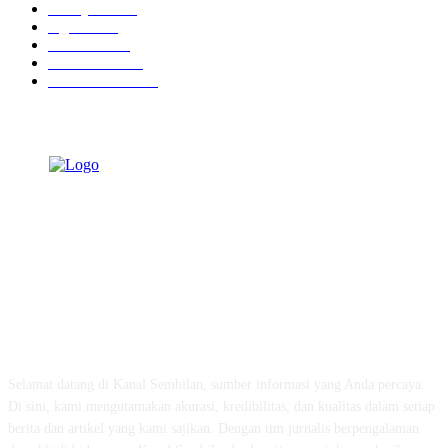
Tausiyah
1072
Agama
934
Peristiwa
632
Pendidikan
468
Pemerintahan
341
TENTANG KAMI
Selamat datang di Kanal Sembilan, sumber informasi yang Anda percaya.
Di sini, kami mengutamakan akurasi, kredibilitas, dan kualitas dalam setiap
berita dan artikel yang kami sajikan. Dengan tim jurnalis berpengalaman