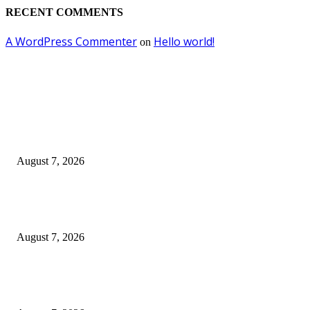
RECENT COMMENTS
A WordPress Commenter
Hello world!
on
EDITOR PICKS
Pemkot Surabaya Beri Insentif Rp300 Ribu bagi Warga yang Rekam Aksi
Pencurian Fasum
August 7, 2026
Paduan Suara One Voice Spensabaya Harumkan Surabaya, Raih Empat
Penghargaan di Thailand
August 7, 2026
Ojol Lapor Hotline Cak Eri soal Jukir di Jalan Trunojoyo, Dishub Suraba
Cabut KTA