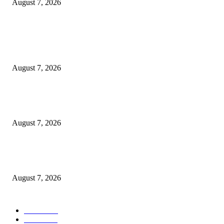
August 7, 2026
POPULAR POSTS
Pemkot Surabaya Beri Insentif Rp300 Ribu bagi Warga yang Rekam Aksi
Pencurian Fasum
August 7, 2026
Paduan Suara One Voice Spensabaya Harumkan Surabaya, Raih Empat
Penghargaan di Thailand
August 7, 2026
Ojol Lapor Hotline Cak Eri soal Jukir di Jalan Trunojoyo, Dishub Suraba
Cabut KTA
August 7, 2026
POPULAR CATEGORY
Ekbis
1630
Hotel
1472