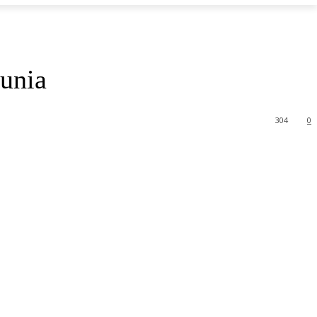
unia
304
0