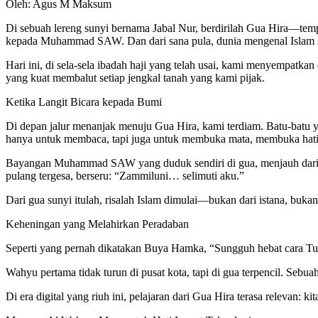
Oleh: Agus M Maksum
Di sebuah lereng sunyi bernama Jabal Nur, berdirilah Gua Hira—temp
kepada Muhammad SAW. Dan dari sana pula, dunia mengenal Islam s
Hari ini, di sela-sela ibadah haji yang telah usai, kami menyempatka
yang kuat membalut setiap jengkal tanah yang kami pijak.
Ketika Langit Bicara kepada Bumi
Di depan jalur menanjak menuju Gua Hira, kami terdiam. Batu-batu 
hanya untuk membaca, tapi juga untuk membuka mata, membuka hati
Bayangan Muhammad SAW yang duduk sendiri di gua, menjauh dari ke
pulang tergesa, berseru: “Zammiluni… selimuti aku.”
Dari gua sunyi itulah, risalah Islam dimulai—bukan dari istana, buka
Keheningan yang Melahirkan Peradaban
Seperti yang pernah dikatakan Buya Hamka, “Sungguh hebat cara Tu
Wahyu pertama tidak turun di pusat kota, tapi di gua terpencil. Sebua
Di era digital yang riuh ini, pelajaran dari Gua Hira terasa relevan