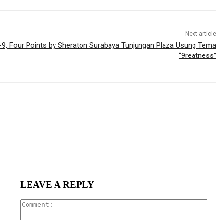
Next article
-9, Four Points by Sheraton Surabaya Tunjungan Plaza Usung Tema
“9reatness”
LEAVE A REPLY
Com