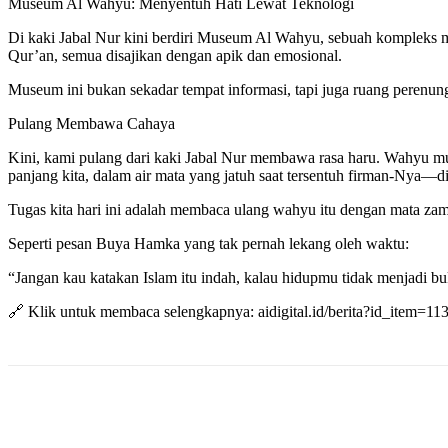
Museum Al Wahyu: Menyentuh Hati Lewat Teknologi
Di kaki Jabal Nur kini berdiri Museum Al Wahyu, sebuah kompleks mod
Qur’an, semua disajikan dengan apik dan emosional.
Museum ini bukan sekadar tempat informasi, tapi juga ruang perenu
Pulang Membawa Cahaya
Kini, kami pulang dari kaki Jabal Nur membawa rasa haru. Wahyu mun
panjang kita, dalam air mata yang jatuh saat tersentuh firman-Nya—
Tugas kita hari ini adalah membaca ulang wahyu itu dengan mata za
Seperti pesan Buya Hamka yang tak pernah lekang oleh waktu:
“Jangan kau katakan Islam itu indah, kalau hidupmu tidak menjadi bu
🔗 Klik untuk membaca selengkapnya: aidigital.id/berita?id_item=11
Share