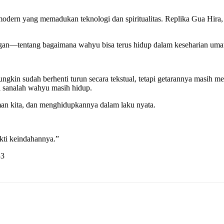
ern yang memadukan teknologi dan spiritualitas. Replika Gua Hira, gal
ngan—tentang bagaimana wahyu bisa terus hidup dalam keseharian umat 
gkin sudah berhenti turun secara tekstual, tetapi getarannya masih me
di sanalah wahyu masih hidup.
man kita, dan menghidupkannya dalam laku nyata.
kti keindahannya.”
33