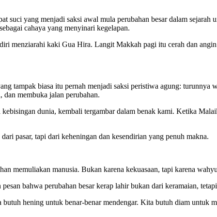
at suci yang menjadi saksi awal mula perubahan besar dalam sejarah u
ebagai cahaya yang menyinari kegelapan.
n diri menziarahi kaki Gua Hira. Langit Makkah pagi itu cerah dan angin
yang tampak biasa itu pernah menjadi saksi peristiwa agung: turunny
, dan membuka jalan perubahan.
bisingan dunia, kembali tergambar dalam benak kami. Ketika Malaika
n dari pasar, tapi dari keheningan dan kesendirian yang penuh makna.
han memuliakan manusia. Bukan karena kekuasaan, tapi karena wahyu
h pesan bahwa perubahan besar kerap lahir bukan dari keramaian, tetapi
: kita butuh hening untuk benar-benar mendengar. Kita butuh diam untu