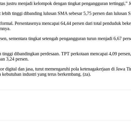
as justru menjadi kelompok dengan tingkat pengangguran tertinggi,” J
ut lebih tinggi dibanding lulusan SMA sebesar 5,75 persen dan lulusan
 informal. Persentasenya mencapai 64,44 persen dari total penduduk bek
umnya.
sen, sementara tingkat setengah pengangguran turun menjadi 6,67 per
bih tinggi dibandingkan perdesaan. TPT perkotaan mencapai 4,09 persen
uan 3,24 persen.
r digital dan jasa, turut memengaruhi pola ketenagakerjaan di Jawa Ti
 kebutuhan industri yang terus berkembang. (za).