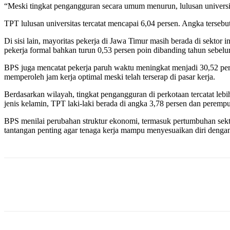
“Meski tingkat pengangguran secara umum menurun, lulusan universit
TPT lulusan universitas tercatat mencapai 6,04 persen. Angka terseb
Di sisi lain, mayoritas pekerja di Jawa Timur masih berada di sektor
pekerja formal bahkan turun 0,53 persen poin dibanding tahun sebel
BPS juga mencatat pekerja paruh waktu meningkat menjadi 30,52 per
memperoleh jam kerja optimal meski telah terserap di pasar kerja.
Berdasarkan wilayah, tingkat pengangguran di perkotaan tercatat le
jenis kelamin, TPT laki-laki berada di angka 3,78 persen dan peremp
BPS menilai perubahan struktur ekonomi, termasuk pertumbuhan sekto
tantangan penting agar tenaga kerja mampu menyesuaikan diri dengan
Share