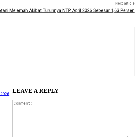
Next article
etani Melemah Akibat Turunnya NTP April 2026 Sebesar 1,63 Persen
LEAVE A REPLY
t 2026
Com