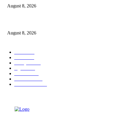
August 8, 2026
Berbakti
August 8, 2026
POPULAR CATEGORY
Ekbis
1631
Hotel
1473
Tausiyah
1073
Agama
938
Peristiwa
632
Pendidikan
468
Pemerintahan
341