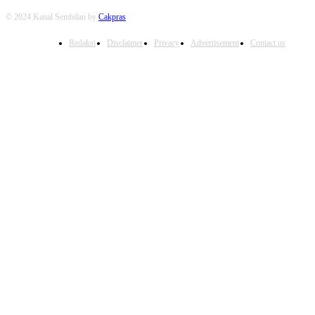
© 2024 Kanal Sembilan by
Cakpras
Redaksi
Disclaimer
Privacy
Advertisement
Contact us