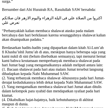
surga.”
Bersumber dari Abi Hurairah RA, Rasulullah SAW bersabda:
اكثروا من الصلاة علي فى اليلة الزهراء واليوم الازهر فان صلاتكم
تعرض علي
“Perbanyaklah kalian membaca shalawat atasku pada malam
bercahaya dan hari berkilauan karena sesungguhnya shalawat kalian
akan disampaikan padaku.”
Berdasarkan hadits-hadits yang dipaparkan dalam kitab Al-Lum’ah
fi Khasha’ishil Jumu’ah di atas, meskipun hanya beberapa saja yang
kami nukil di sini (belum disebutkan semuanya), tapi menurut hemat
kami bahwa keutamaan memperbanyak membaca shalawat pada
hari Jumat bagi yang mengamalkannya adalah meliputi antara lain:
(1. Bacaan shalawat pada hari atau malam Jumat tersebut langsung
dihadapkan kepada Nabi Muhammad SAW.
(2. Yang terbanyak membaca shalawat -khususnya pada hari Jumat-
derajat kedudukannya lebih dekat kepada Nabi Muhammad SAW.
(3. Yang mengamalkan membaca shalawat hari Jumat akan ditulis
dalam kelompok para syahid dan mendapatkan syafaat pada hari
kiamat.
(4. Dikabulkan hajat-hajatnya, baik kebutuhannya di akhirat
maupun di dunia.