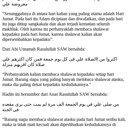
معروضة علي
“Sesungguhnya di antara hari kalian yang paling utama adalah Hari
Jumat. Pada hari itu Adam diciptaan dan diwafatkan, dan pada hari
itu juga ditiup sangkakala dan akan terjadi kematian seluruh
makhluk. Oleh karena itu perbanyaklah membaca shalawat
kepadaku pada hari Jumat, karena shalawat kalian akan
dipersembahkan kepadaku”.
Dari Abi Umamah Rasulullah SAW bersabda:
اكثروا من االصلاة علي فى كل يوم جمعة فمن كان اكثرهم علي
صلاة كان اقربهم منزلة
“Perbanyaklah kalian membaca shalawat kepadaku setiap hari
Jumat. Barang siapa yang paling banyak membaca shalawat atasku,
maka dia paling dekat kepadaku kedudukannya.”
Hadits ini bersumber dari Anas Rasulullah SAW bersabda:
من صلى علي في يوم الجمعة الف مرة لم يمت حتى يرى مقعده
فى الجنة
“Barang siapa membaca shalawat atasku pada hari Jumat seribu kali,
maka ia tidak mati kecuali akan diperlihatkan kedudukannya di