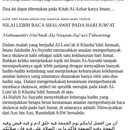
Doa ini dapat ditemukan pada Kitab Al-Azkar karya Imam…
ˢʸᵃʳⁱᵃʰ ᵀᵃᶠˢⁱʳ ᴷʰᵘᵗᵇᵃʰ ᴴⁱᵏᵐᵃʰ ˢⁱʳᵃʰ ᴺᵃᵇᵃʷⁱʸᵃʰ ᴮᵃʰᵗˢᵘˡ ᴹᵃˢᵃⁱˡ ᵁᵇᵘᵈⁱʸᵃʰ
NILAI LEBIH BACA SHALAWAT PADA HARI JUM’AT
𝓜𝓪𝓱𝓪𝓼𝓪𝓷𝓽𝓻𝓲 𝓜𝓪’𝓱𝓪𝓭 𝓐𝓵𝔂 𝓗𝓪𝓼𝔂𝓲𝓶 𝓐𝓼𝔂’𝓪𝓻𝓲 𝓣𝓮𝓫𝓾𝓲𝓻𝓮𝓷𝓰
Dalam risalah yang berjudul Al-Lum’ah fi Khasha’ishil Jumuah,
Imam Jalaludin As-Suyuthi memasukkan amalan memperbanyak
baca shalawat nabi sebagai salah satu kekhususan hari Jumat.
Bahkan ketika menjelaskan topik ini Imam As-Suyuthi tampak
memaparkannya agak lebih panjang dengan menyajikan banyak
hadits-hadits ketimbang saat menjelaskan kebanyakan kekhususan
amalan lainnya yang umumnya diutarakan hanya oleh satu-dua
hadits saja. Dalam mengemukakan keutamaan memperbanyak
membaca shalawat, artikel ini spesifik merujuk pada kitab Al-
Lum’ah fi Khasha’ishil Jumuah di atas.
Al-Hafizh As-Suyuthi menyebutkan beberapa hadits yang
menunjukkan betapa besar keutamaan amalan memperbanyak baca
shalawat nabi pada hari Jumat, di antaranya adalah: Diriwayatkan
dari Aus bin Aus, Rasulullah SAW bersabda:
ان من افضل ايامكم يوم الجمعة فيه خلق ادم و فيه قبض وفيه
النفخة وفيه الصعقة فاكثروا من الصلاة علي فيه فان صلاتكم