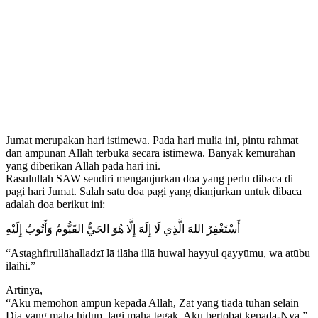
Jumat merupakan hari istimewa. Pada hari mulia ini, pintu rahmat
dan ampunan Allah terbuka secara istimewa. Banyak kemurahan
yang diberikan Allah pada hari ini.
Rasulullah SAW sendiri menganjurkan doa yang perlu dibaca di
pagi hari Jumat. Salah satu doa pagi yang dianjurkan untuk dibaca
adalah doa berikut ini:
أَسْتَغْفِرُ اللهَ الَّذِي لَا إِلَهَ إِلَّا هُوَ الحَيُّ القَيُّومُ وَأَتُوبُ إِلَيْهِ
“Astaghfirullāhalladzī lā ilāha illā huwal hayyul qayyūmu, wa atūbu
ilaihi.”
Artinya,
“Aku memohon ampun kepada Allah, Zat yang tiada tuhan selain
Dia yang maha hidup, lagi maha tegak. Aku bertobat kepada-Nya.”