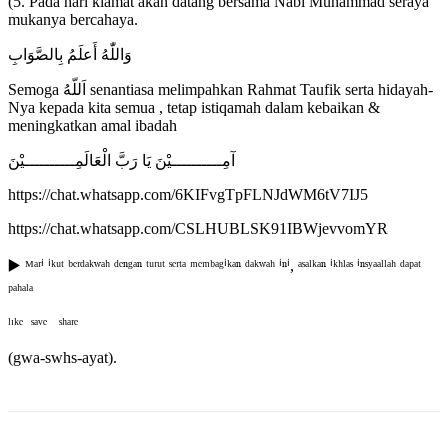
(5. Pada hari kiamat akan datang bersama Nabi Muhammad seraya
mukanya bercahaya.
وَاللّٰهُ أَعلَمُ بِالصَّوَابِ
Semoga اَللّهُ senantiasa melimpahkan Rahmat Taufik serta hidayah-
Nya kepada kita semua , tetap istiqamah dalam kebaikan &
meningkatkan amal ibadah
آمِــــــــــيْنَ يَا رَبَّ الْعَالَمِــــــــــيْنَ
https://chat.whatsapp.com/6KIFvgTpFLNJdWM6tV7IJ5
https://chat.whatsapp.com/CSLHUBLSK91IBWjevvomYR
▶️ ᴹᵃʳⁱ ⁱᵏᵘᵗ ᵇᵉʳᵈᵃᵏʷᵃʰ ᵈᵉⁿᵍᵃⁿ ᵗᵘʳᵘᵗ ˢᵉʳᵗᵃ ᵐᵉᵐᵇᵃᵍⁱᵏᵃⁿ ᵈᵃᵏʷᵃʰ ⁱⁿⁱ, ᵃˢᵃˡᵏᵃⁿ ⁱᵏʰˡᵃˢ ⁱⁿˢʸᵃᵃˡˡᵃʰ ᵈᵃᵖᵃᵗ
ᵖᵃʰᵃˡᵃ
ˡᶦᵏᵉ ˢᵃᵛᵉ ˢʰᵃʳᵉ
(gwa-swhs-ayat).