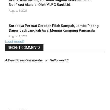
KPPU Gelar Sidang Perdana Dugaan Keterlambatan
Notifikasi Akuisisi Oleh MUFG Bank Ltd.
August 6, 2026
Surabaya Perkuat Gerakan Pilah Sampah, Lomba Pisang
Danor Jadi Langkah Awal Menuju Kampung Pancasila
August 6, 2026
Load more
RECENT COMMENTS
A WordPress Commenter
Hello world!
on
EDITOR PICKS
Kursi Fasum Pemkot Surabaya Diduga Dicuri Pakai
Ambulans