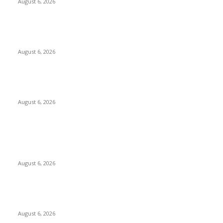
August 6, 2026
Tingkatkan Literasi Pajak, DJP Jatim–GP Ansor Jatim Jalin
Kerja Sama
August 6, 2026
KPPU Gelar Sidang Perdana Dugaan Keterlambatan
Notifikasi Akuisisi Oleh MUFG Bank Ltd.
August 6, 2026
POPULAR POSTS
Kursi Fasum Pemkot Surabaya Diduga Dicuri Pakai
Ambulans
August 6, 2026
Tingkatkan Literasi Pajak, DJP Jatim–GP Ansor Jatim Jalin
Kerja Sama
August 6, 2026