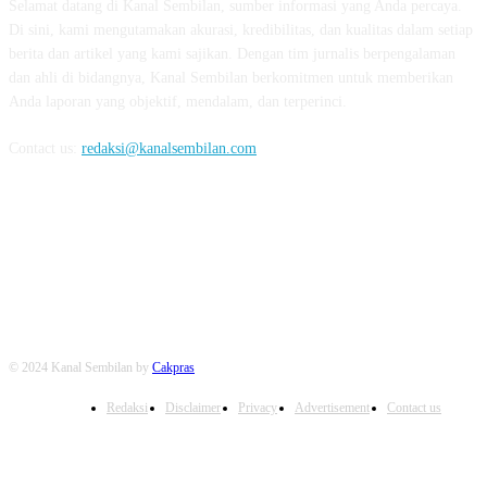
Selamat datang di Kanal Sembilan, sumber informasi yang Anda percaya.
Di sini, kami mengutamakan akurasi, kredibilitas, dan kualitas dalam setiap
berita dan artikel yang kami sajikan. Dengan tim jurnalis berpengalaman
dan ahli di bidangnya, Kanal Sembilan berkomitmen untuk memberikan
Anda laporan yang objektif, mendalam, dan terperinci.
Contact us:
redaksi@kanalsembilan.com
FOLLOW US
© 2024 Kanal Sembilan by
Cakpras
Redaksi
Disclaimer
Privacy
Advertisement
Contact us