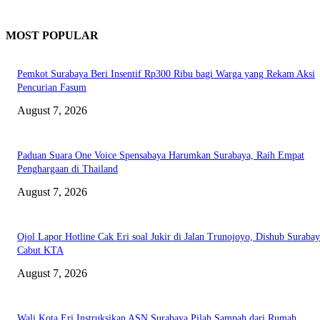
MOST POPULAR
Pemkot Surabaya Beri Insentif Rp300 Ribu bagi Warga yang Rekam Aksi
Pencurian Fasum
August 7, 2026
Paduan Suara One Voice Spensabaya Harumkan Surabaya, Raih Empat
Penghargaan di Thailand
August 7, 2026
Ojol Lapor Hotline Cak Eri soal Jukir di Jalan Trunojoyo, Dishub Suraba
Cabut KTA
August 7, 2026
Wali Kota Eri Instruksikan ASN Surabaya Pilah Sampah dari Rumah