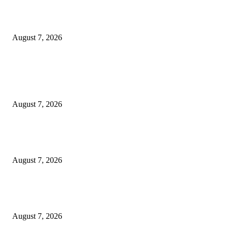
Ojol Lapor Hotline Cak Eri soal Jukir di Jalan Trunojoyo, Dishub Suraba
Cabut KTA
August 7, 2026
POPULAR POSTS
Pemkot Surabaya Beri Insentif Rp300 Ribu bagi Warga yang Rekam Aksi
Pencurian Fasum
August 7, 2026
Paduan Suara One Voice Spensabaya Harumkan Surabaya, Raih Empat
Penghargaan di Thailand
August 7, 2026
Ojol Lapor Hotline Cak Eri soal Jukir di Jalan Trunojoyo, Dishub Suraba
Cabut KTA
August 7, 2026