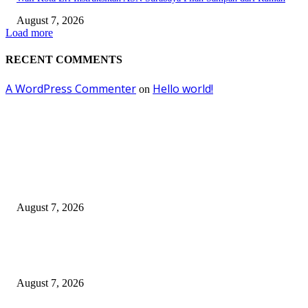
August 7, 2026
Load more
RECENT COMMENTS
A WordPress Commenter
Hello world!
on
EDITOR PICKS
Pemkot Surabaya Beri Insentif Rp300 Ribu bagi Warga yang Rekam Aksi
Pencurian Fasum
August 7, 2026
Paduan Suara One Voice Spensabaya Harumkan Surabaya, Raih Empat
Penghargaan di Thailand
August 7, 2026