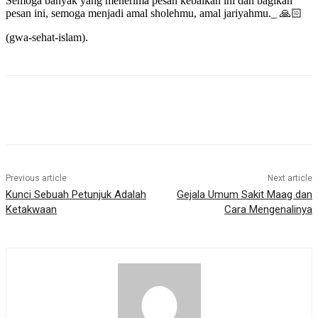
Semoga banyak yang menerima pesan kebaikan ini dan bagikan
pesan ini, semoga menjadi amal sholehmu, amal jariyahmu._ 🙏🏻
(gwa-sehat-islam).
Previous article
Next article
Kunci Sebuah Petunjuk Adalah
Gejala Umum Sakit Maag dan
Ketakwaan
Cara Mengenalinya