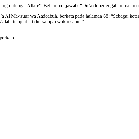
ng didengar Allah?” Beliau menjawab: “Do’a di pertengahan malam dan
u’a Al Ma-tsuur wa Aadaabuh, berkata pada halaman 68: “Sebagai ket
llah, tetapi dia tidur sampai waktu sahur.”
perkata