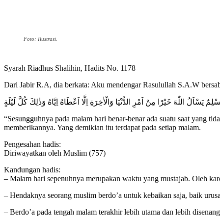
Foto: Ilustrasi.
Syarah Riadhus Shalihin, Hadits No. 1178
Dari Jabir R.A, dia berkata: Aku mendengar Rasulullah S.A.W bersab
ٌ يَسْاَلُ اللّٰهَ خَيْرًا مِنْ اَمْرِ الدُّنْيَا وَالْاٰخِرَةِ اِلَّا اَعْطَاهُ اِيَّاهُ وَذٰلِكَ كُلَّ لَيْلَةٍ
“Sesungguhnya pada malam hari benar-benar ada suatu saat yang tida
memberikannya. Yang demikian itu terdapat pada setiap malam.
Pengesahan hadis:
Diriwayatkan oleh Muslim (757)
Kandungan hadis:
– Malam hari sepenuhnya merupakan waktu yang mustajab. Oleh karena
– Hendaknya seorang muslim berdo’a untuk kebaikan saja, baik urusan
– Berdo’a pada tengah malam terakhir lebih utama dan lebih disenangi