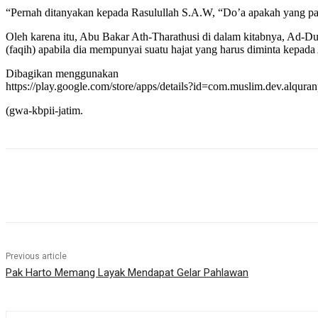
“Pernah ditanyakan kepada Rasulullah S.A.W, “Do’a apakah yang pali
Oleh karena itu, Abu Bakar Ath-Tharathusi di dalam kitabnya, Ad-D
(faqih) apabila dia mempunyai suatu hajat yang harus diminta kepada A
Dibagikan menggunakan
https://play.google.com/store/apps/details?id=com.muslim.dev.alquran
(gwa-kbpii-jatim.
Share
Previous article
Pak Harto Memang Layak Mendapat Gelar Pahlawan