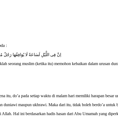
da :
اِنَّ فِى اللَّيْلِ لَسَاعَةً لَا يُوَافِقُهَا رَجُلٌ مُسْلِم
klah seorang muslim (ketika itu) memohon kebaikan dalam urusan dunia
 itu, do’a pada setiap waktu di malam hari memiliki harapan besar u
 duniawi maupun ukhrawi. Maka dari itu, tidak boleh berdo’a untuk be
 Allah. Hal ini berdasarkan hadis hasan dari Abu Umamah yang diperkua