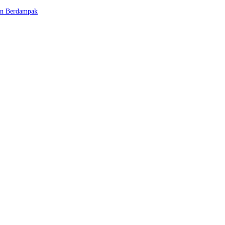
dan Berdampak
Berjalan