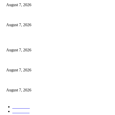
August 7, 2026
Tri Rismaharini Ajak 7.060 Mahasiswa Baru ITS Jadi Generasi Tangguh 
August 7, 2026
POPULAR POSTS
OJK Ungkap 15 Perusahaan Pialang Asuransi Ilegal, Proses Hukum Terus 
August 7, 2026
Mahasiswa Baru ITS Harus Jadi Pejuang Kedaulatan Teknologi Indonesia
August 7, 2026
Tri Rismaharini Ajak 7.060 Mahasiswa Baru ITS Jadi Generasi Tangguh 
August 7, 2026
POPULAR CATEGORY
Ekbis
1625
Hotel
1468