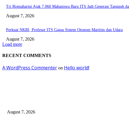
Tri Rismaharini Ajak 7.060 Mahasiswa Baru ITS Jadi Generasi Tangguh 
August 7, 2026
Perkuat NKRI, Profesor ITS Gagas Sistem Otonom Maritim dan Udara
August 7, 2026
Load more
RECENT COMMENTS
A WordPress Commenter
Hello world!
on
EDITOR PICKS
OJK Ungkap 15 Perusahaan Pialang Asuransi Ilegal, Proses Hukum Terus 
August 7, 2026
Mahasiswa Baru ITS Harus Jadi Pejuang Kedaulatan Teknologi Indonesia