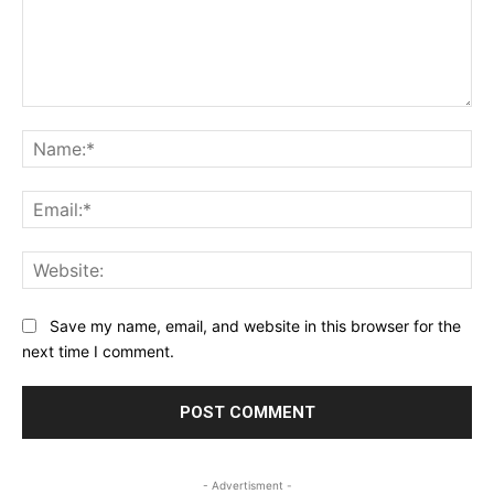
Comment:
Na
Ema
Web
Save my name, email, and website in this browser for the
next time I comment.
- Advertisment -