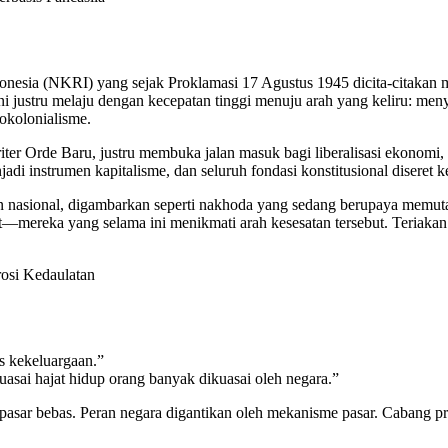
nesia (NKRI) yang sejak Proklamasi 17 Agustus 1945 dicita-citakan me
ni justru melaju dengan kecepatan tinggi menuju arah yang keliru: men
okolonialisme.
ter Orde Baru, justru membuka jalan masuk bagi liberalisasi ekonomi,
di instrumen kapitalisme, dan seluruh fondasi konstitusional diseret k
n nasional, digambarkan seperti nakhoda yang sedang berupaya memuta
t—mereka yang selama ini menikmati arah kesesatan tersebut. Teriaka
rosi Kedaulatan
s kekeluargaan.”
sai hajat hidup orang banyak dikuasai oleh negara.”
asar bebas. Peran negara digantikan oleh mekanisme pasar. Cabang pro