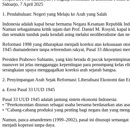
Sidoarjo, 7 April 2025
1. Pendahuluan: Negeri yang Melaju ke Arah yang Salah
Indonesia adalah kapal besar bernama Negara Kesatuan Republik Indo
Namun sebagaimana kritik tajam dari Prof. Daniel M. Rosyid, kapal i
dan semakin tunduk pada kendali asing melalui neoliberalisme dan ne
Reformasi 1998 yang diharapkan menjadi koreksi atas kekuasaan otori
1945 diamandemen tanpa referendum rakyat, Pasal 33 dikooptasi menja
Presiden Prabowo Subianto, yang kini berada di pucuk kepemimpina
manuver ini jelas mengganggu kepentingan para penumpang kelas eli
serangkaian upaya menggagalkan koreksi arah sejarah bangsa.
2. Penyimpangan Arah Sejak Reformasi: Liberalisasi Ekonomi dan E
a. Erosi Pasal 33 UUD 1945
Pasal 33 UUD 1945 adalah jantung sistem ekonomi Indonesia:
• “Perekonomian disusun sebagai usaha bersama berdasarkan atas asa
• “Cabang-cabang produksi yang penting bagi negara dan yang mengua
Namun, pasca amandemen (1999–2002), pasal ini disusupi semangat p
menjadi koperasi tanpa daya.