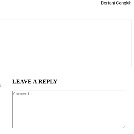
Bertani Cengkih
LEAVE A REPLY
r
Com