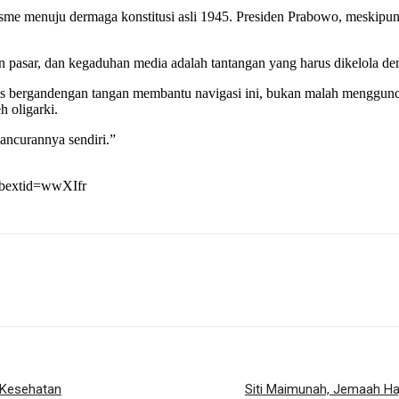
e menuju dermaga konstitusi asli 1945. Presiden Prabowo, meskipun l
 pasar, dan kegaduhan media adalah tantangan yang harus dikelola den
rus bergandengan tangan membantu navigasi ini, bukan malah menggunca
h oligarki.
hancurannya sendiri.”
ibextid=wwXIfr
 Kesehatan
Siti Maimunah, Jemaah Haj