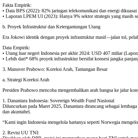
Fakta Empirik:
• Data BPS (2022): 82% jaringan telekomunikasi dan energi dikuasai 
• Laporan LPEM UI (2023): Hanya 9% sektor strategis yang masih 
b. Proyek Infrastruktur dan Ketergantungan Utang
Era Jokowi identik dengan proyek infrastruktur masif—jalan tol, pel
Data Empirik:
• Utang luar negeri Indonesia per akhir 2024: USD 407 miliar (Lapor
• Lebih dari* 68% proyek infrastruktur bersifat konsesi jangka panj
3. Manuver Prabowo: Koreksi Arah, Tantangan Besar
a. Strategi Koreksi Arah
Presiden Prabowo mencoba mengembalikan arah bangsa ke jalur konst
1. Danantara Indonesia: Sovereign Wealth Fund Nasional
Diluncurkan pada Maret 2025, Danantara dirancang sebagai lembaga p
dan akuntabel.
“Kami ingin Indonesia mengelola hartanya seperti Norwegia mengel
2. Revisi UU TNI: