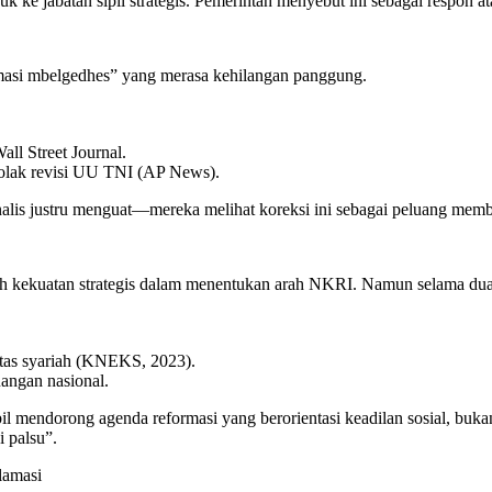
 ke jabatan sipil strategis. Pemerintah menyebut ini sebagai respon a
ormasi mbelgedhes” yang merasa kehilangan panggung.
l Street Journal.
enolak revisi UU TNI (AP News).
alis justru menguat—mereka melihat koreksi ini sebagai peluang memb
h kekuatan strategis dalam menentukan arah NKRI. Namun selama dua d
titas syariah (KNEKS, 2023).
uangan nasional.
il mendorong agenda reformasi yang berorientasi keadilan sosial, buka
i palsu”.
lamasi