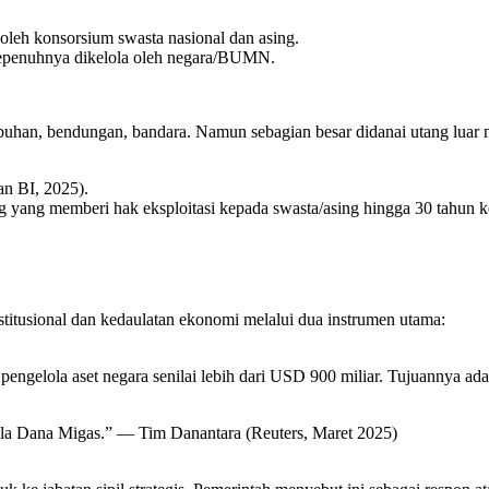
oleh konsorsium swasta nasional dan asing.
sepenuhnya dikelola oleh negara/BUMN.
abuhan, bendungan, bandara. Namun sebagian besar didanai utang luar n
an BI, 2025).
ang yang memberi hak eksploitasi kepada swasta/asing hingga 30 tahun 
itusional dan kedaulatan ekonomi melalui dua instrumen utama:
engelola aset negara senilai lebih dari USD 900 miliar. Tujuannya ad
ola Dana Migas.” — Tim Danantara (Reuters, Maret 2025)