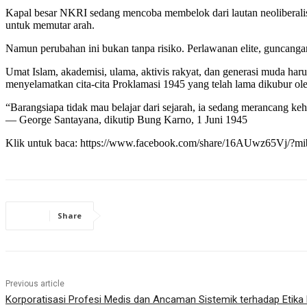
Kapal besar NKRI sedang mencoba membelok dari lautan neoliberalism
untuk memutar arah.
Namun perubahan ini bukan tanpa risiko. Perlawanan elite, guncangan
Umat Islam, akademisi, ulama, aktivis rakyat, dan generasi muda ha
menyelamatkan cita-cita Proklamasi 1945 yang telah lama dikubur ole
“Barangsiapa tidak mau belajar dari sejarah, ia sedang merancang ke
— George Santayana, dikutip Bung Karno, 1 Juni 1945
Klik untuk baca: https://www.facebook.com/share/16AUwz65Vj/?m
Share
Previous article
Korporatisasi Profesi Medis dan Ancaman Sistemik terhadap Etika