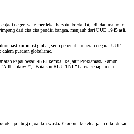
njadi negeri yang merdeka, bersatu, berdaulat, adil dan makmur.
yimpang dari cita-cita pendiri bangsa, menjauh dari UUD 1945 asli,
 dominasi korporasi global, serta pengerdilan peran negara. UUD
e dalam pusaran globalisme.
r arah kapal besar NKRI kembali ke jalur Proklamasi. Namun
n “Adili Jokowi!”, “Batalkan RUU TNI!” hanya sebagian dari
duksi penting dijual ke swasta. Ekonomi kekeluargaan dikerdilkan