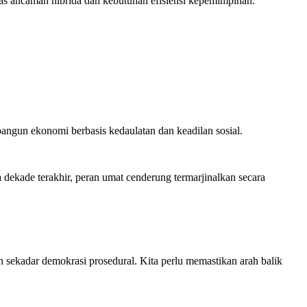
tas ancaman hibrida dan kebutuhan efisiensi kepemimpinan.
angun ekonomi berbasis kedaulatan dan keadilan sosial.
ekade terakhir, peran umat cenderung termarjinalkan secara
n sekadar demokrasi prosedural. Kita perlu memastikan arah balik