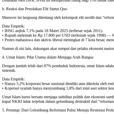
Disahkan oleh DPR, revisi ini memperluas ruang bagi TNI untuk masuk
b. Reaksi dan Penolakan Elit Status Quo
Manuver ini langsung ditentang oleh kelompok elit neolib dan “ref
Data Empirik:
• IHSG anjlok 7,1% pada 18 Maret 2025 (terbesar sejak 2011).
• Rupiah melemah ke Rp 17.800 per USD (terlemah sejak 1998) — Wal
• Protes mahasiswa dan aktivis liberal meningkat di 7 kota besar, m
Namun di sisi lain, dukungan akar rumput dan pelaku ekonomi nasion
4. Umat Islam: Pilar Utama dalam Menjaga Arah Bangsa
Dengan jumlah lebih dari 87% penduduk Indonesia, umat Islam adala
sistemik.
Data Empirik:
• Hanya 3,2% korporasi besar nasional dimiliki atau dikelola oleh en
• Koperasi syariah hanya menyumbang 1,8% dari total aset sektor ke
Umat Islam harus bersatu menjaga stabilitas politik dan ekonomi samb
kapal NKRI tidak terjebak dalam gelombang destruktif dari “reformas
5. Penutup: Dari Gelombang Reformasi Palsu Menuju Restorasi Prok