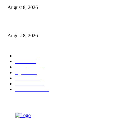
August 8, 2026
Berbakti
August 8, 2026
POPULAR CATEGORY
Ekbis
1631
Hotel
1473
Tausiyah
1073
Agama
938
Peristiwa
632
Pendidikan
468
Pemerintahan
341