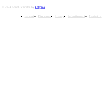
© 2024 Kanal Sembilan by
Cakpras
Redaksi
Disclaimer
Privacy
Advertisement
Contact us