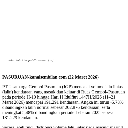
Jalan tola Gempol-Pasuruan. (ist).
PASURUAN-kanalsembilan.com (22 Maret 2026)
PT Jasamarga Gempol Pasuruan (JGP) mencatat volume lalu lintas
(lalin) kendaraan yang masuk dan keluar di Ruas Gempol–Pasuruan
pada periode H-10 hingga Hari H Idulfitri 1447H/2026 (11–21
Maret 2026) mencapai 191.291 kendaraan. Angka ini turun -5,78%
dibandingkan lalin normal sebesar 202.876 kendaraan, serta
meningkat 5,48% dibandingkan periode Lebaran 2025 sebesar
181.229 kendaraan.
Secara lebih rinci, distribusi volume lalu lintas pada masing-masing