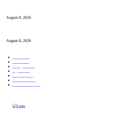
Dalam Jaminan Allah
August 8, 2026
Berbakti
August 8, 2026
POPULAR CATEGORY
Ekbis
1631
Hotel
1473
Tausiyah
1073
Agama
938
Peristiwa
632
Pendidikan
468
Pemerintahan
341