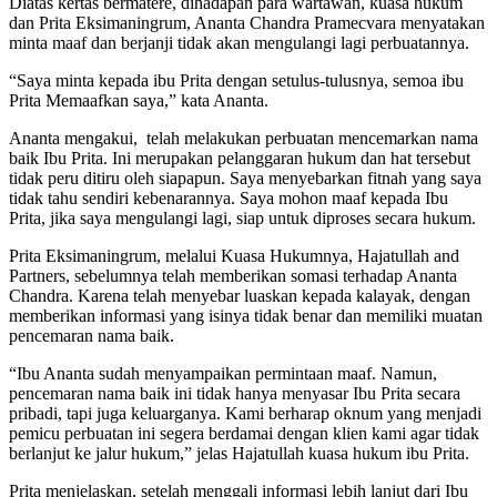
Diatas kertas bermatere, dihadapan para wartawan, kuasa hukum
dan Prita Eksimaningrum, Ananta Chandra Pramecvara menyatakan
minta maaf dan berjanji tidak akan mengulangi lagi perbuatannya.
“Saya minta kepada ibu Prita dengan setulus-tulusnya, semoa ibu
Prita Memaafkan saya,” kata Ananta.
Ananta mengakui, telah melakukan perbuatan mencemarkan nama
baik Ibu Prita. Ini merupakan pelanggaran hukum dan hat tersebut
tidak peru ditiru oleh siapapun. Saya menyebarkan fitnah yang saya
tidak tahu sendiri kebenarannya. Saya mohon maaf kepada Ibu
Prita, jika saya mengulangi lagi, siap untuk diproses secara hukum.
Prita Eksimaningrum, melalui Kuasa Hukumnya, Hajatullah and
Partners, sebelumnya telah memberikan somasi terhadap Ananta
Chandra. Karena telah menyebar luaskan kepada kalayak, dengan
memberikan informasi yang isinya tidak benar dan memiliki muatan
pencemaran nama baik.
“Ibu Ananta sudah menyampaikan permintaan maaf. Namun,
pencemaran nama baik ini tidak hanya menyasar Ibu Prita secara
pribadi, tapi juga keluarganya. Kami berharap oknum yang menjadi
pemicu perbuatan ini segera berdamai dengan klien kami agar tidak
berlanjut ke jalur hukum,” jelas Hajatullah kuasa hukum ibu Prita.
Prita menjelaskan, setelah menggali informasi lebih lanjut dari Ibu