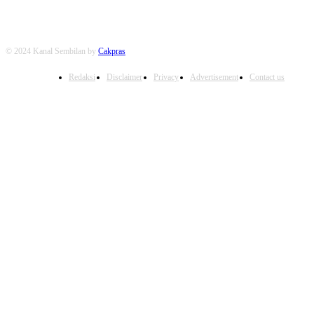
© 2024 Kanal Sembilan by
Cakpras
Redaksi
Disclaimer
Privacy
Advertisement
Contact us